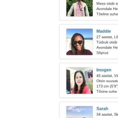
Mees otsib 
Avondale Hei
Tõeline suhe
Maddie
27 aastat, Lõ
Tüdruk otsib
Avondale He
Sõprus
Imogen
45 aastat, V
Otsin suusat
173 cm (5'9"
Tõsine suhe
Sarah
34 aastat, S