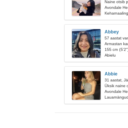
Naine otsib 
Avondale Hei
Kehamaaling
Abbey
57 aastat va
Armastan kar
155 cm (5'2"
Abielu
Abbie
31 aastat, J
Üksik naine 
Avondale Hei
Lauamängud,