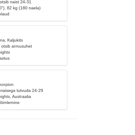
tsib naist 24-31
"), 82 kg (180 naela)
elaud
na, Kaljukits
e otsib armusuhet
ights
astus
korpion
naisega tutvuda 24-29
ghts, Austraalia
Võimlemine