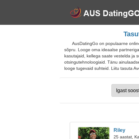
Tasu
AusDatingGo on populaarne online-t
sõpru. Looge oma ideaalse partneriga su
kasutajaid, kellega saate vestelda ja 
otsingutehnoloogiaid. Tänu ainulaadse
looge tugevaid suhteid. Liitu tasuta Av
Riley
25 aastat, K