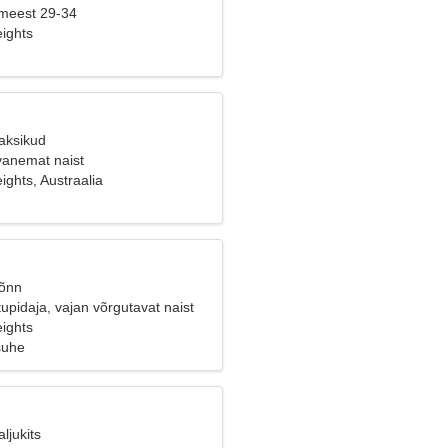
 meest 29-34
ights
Kaksikud
vanemat naist
ghts, Austraalia
Sõnn
pidaja, vajan võrgutavat naist
ights
suhe
ljukits