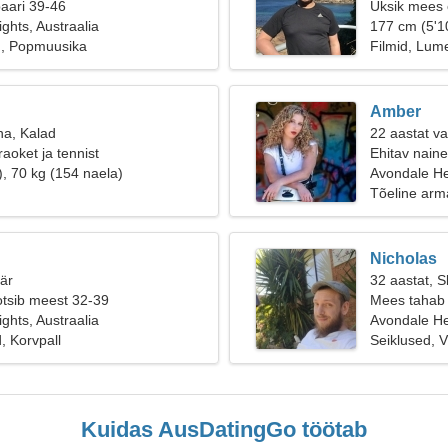
paari 39-46
Üksik mees o
ghts, Austraalia
177 cm (5'10
, Popmuusika
Filmid, Lum
Amber
na, Kalad
22 aastat va
aoket ja tennist
Ehitav nain
), 70 kg (154 naela)
Avondale He
Tõeline arm
Nicholas
äär
32 aastat, S
otsib meest 32-39
Mees tahab 
ghts, Austraalia
Avondale Hei
 Korvpall
Seiklused, 
Kuidas AusDatingGo töötab