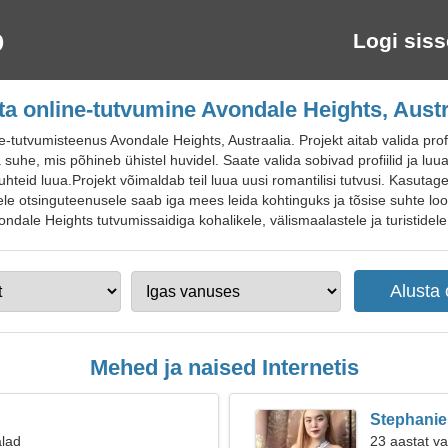
Logi siss
ta online-tutvumine Avondale Heights, Austr
utvumisteenus Avondale Heights, Austraalia. Projekt aitab valida profiil
he, mis põhineb ühistel huvidel. Saate valida sobivad profiilid ja luua p
suhteid luua.Projekt võimaldab teil luua uusi romantilisi tutvusi. Kasuta
le otsinguteenusele saab iga mees leida kohtinguks ja tõsise suhte loo
ondale Heights tutvumissaidiga kohalikele, välismaalastele ja turistidele
Mehed ja naised Internetis
Stephanie
alad
23 aastat v