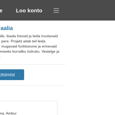
e
Loo konto
aalia
e, lisada fotosid ja leida huvitavaid
ere. Projekt aitab teil leida
ge mugavaid funktsioone ja erinevaid
miseks korraliku tüdruku. Vestelge ja
.
ana, Ambur