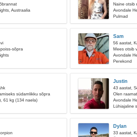
sõbrannat
Naine otsib
ghts, Austraalia
Avondale He
Pulmad
Sam
vi
56 aastat, 
 poiss-sõpra
Mees otsib 
ights
Avondale Hei
Perekond
Justin
ähk
43 aastat, 
amiseks südamlikku sõpra
Olen raamatu
), 61 kg (134 naela)
Avondale He
Lühiajaline 
Dylan
korpion
33 aastat, Ka