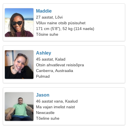
Maddie
27 aastat, Lõvi
Võluv naine otsib püsisuhet
171 cm (5'8"), 52 kg (114 naela)
Tõsine suhe
Ashley
45 aastat, Kalad
Otsin ahvatlevat reisisõpra
Canberra, Austraalia
Pulmad
Jason
46 aastat vana, Kaalud
Ma vajan imelist naist
Newcastle
Tõeline suhe