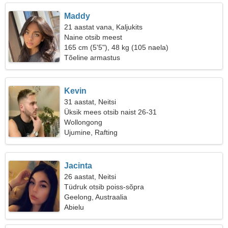
Maddy
21 aastat vana, Kaljukits
Naine otsib meest
165 cm (5'5"), 48 kg (105 naela)
Tõeline armastus
Kevin
31 aastat, Neitsi
Üksik mees otsib naist 26-31
Wollongong
Ujumine, Rafting
Jacinta
26 aastat, Neitsi
Tüdruk otsib poiss-sõpra
Geelong, Austraalia
Abielu