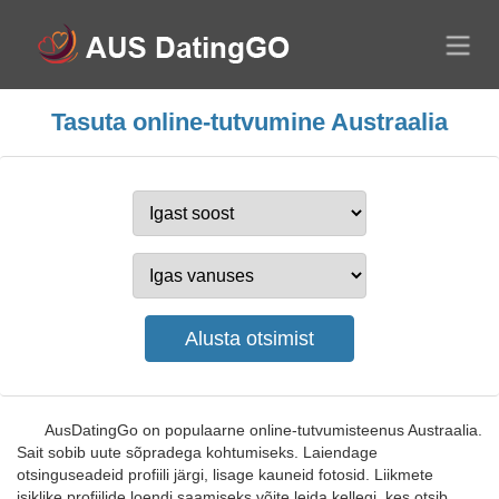
Tasuta online-tutvumine Austraalia
AusDatingGo on populaarne online-tutvumisteenus Austraalia.
Sait sobib uute sõpradega kohtumiseks. Laiendage
otsinguseadeid profiili järgi, lisage kauneid fotosid. Liikmete
isiklike profiilide loendi saamiseks võite leida kellegi, kes otsib