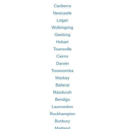
Canberra
Newcastle
Logan
Wollongong
Geelong
Hobart
Townsville
Cairns
Darwin
Toowoomba
Mackay
Ballarat
Mandurah
Bendigo
Launceston
Rockhampton
Bunbury
Maitland