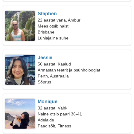
Stephen
22 aastat vana, Ambur
Mees otsib naist
Brisbane
Lühiajaline suhe
Jessie
56 aastat, Kaalud
Armastan teatrit ja psühholoogiat
Perth, Austraalia
Sõprus
Monique
32 aastat, Vähk
Naine otsib paari 36-41
Adelaide
Paadisõit, Fitness