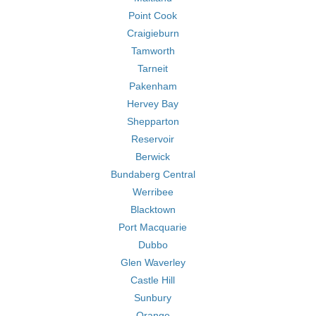
Point Cook
Craigieburn
Tamworth
Tarneit
Pakenham
Hervey Bay
Shepparton
Reservoir
Berwick
Bundaberg Central
Werribee
Blacktown
Port Macquarie
Dubbo
Glen Waverley
Castle Hill
Sunbury
Orange