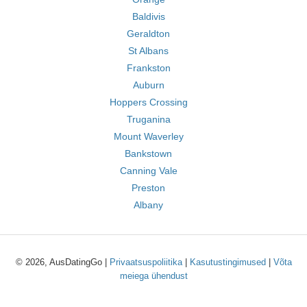
Baldivis
Geraldton
St Albans
Frankston
Auburn
Hoppers Crossing
Truganina
Mount Waverley
Bankstown
Canning Vale
Preston
Albany
© 2026, AusDatingGo |
Privaatsuspoliitika
|
Kasutustingimused
|
Võta
meiega ühendust