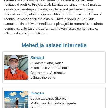
huvitavaid profiile. Projekt aitab käivitada otsingu, mis võimaldab
kasutajatel naistega suhelda, valida õigeid partnereid, luua
tõsiseid suhteid, abielu, sõprussuhteid ja leida huvitavaid inimesi.
Teenus võimaldab teil siit leida huvitavaid sõpru ja tüdrukuid,
samuti otsida sobivaid kandidaate pikaajaliste romantiliste suhete
loomiseks. Liitu tasuta Cabramatta tutvumissaidiga kohalikele,
välismaalastele ja turistidele.
Mehed ja naised Internetis
Stewart
59 aastat vana, Kalad
Mees otsib vanemat naist
Cabramatta, Austraalia
Lühiajaline suhe
Imogen
58 aastat vana, Skorpion
Mulle meeldib ujuda ja lugeda