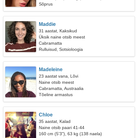
Sõprus
Maddie
31 aastat, Kaksikud
Üksik naine otsib meest
Cabramatta
Rulluisud, Sotsioloogia
Madeleine
23 aastat vana, Lõvi
Naine otsib meest
Cabramatta, Austraalia
Tõeline armastus
Chloe
35 aastat, Kalad
Naine otsib paari 41-44
160 cm (5'3"), 63 kg (138 naela)