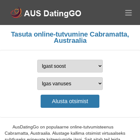
Tasuta online-tutvumine Cabramatta,
Austraalia
AusDatingGo on populaarne online-tutvumisteenus
Cabramatta, Austraalia. Alustage kallima otsimist virtuaalseks
suhtluseks erinevate kriteeriumide järgi. Sait aitab teil leida