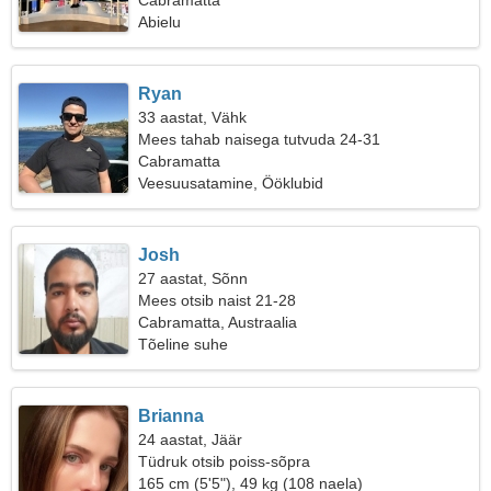
Cabramatta
Abielu
Ryan
33 aastat, Vähk
Mees tahab naisega tutvuda 24-31
Cabramatta
Veesuusatamine, Ööklubid
Josh
27 aastat, Sõnn
Mees otsib naist 21-28
Cabramatta, Austraalia
Tõeline suhe
Brianna
24 aastat, Jäär
Tüdruk otsib poiss-sõpra
165 cm (5'5"), 49 kg (108 naela)