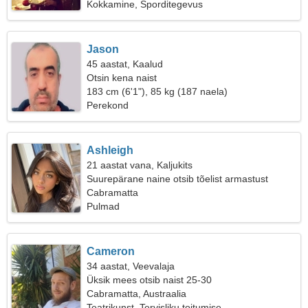
Kokkamine, Sporditegevus
Jason
45 aastat, Kaalud
Otsin kena naist
183 cm (6'1"), 85 kg (187 naela)
Perekond
Ashleigh
21 aastat vana, Kaljukits
Suurepärane naine otsib tõelist armastust
Cabramatta
Pulmad
Cameron
34 aastat, Veevalaja
Üksik mees otsib naist 25-30
Cabramatta, Austraalia
Teatrikunst, Tervisliku toitumise