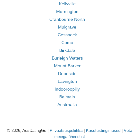
Kellyville
Mornington
Cranbourne North
Mulgrave
Cessnock
Como
Birkdale
Burleigh Waters
Mount Barker
Doonside
Lavington
Indooroopilly
Balmain
Austraalia
© 2026, AusDatingGo |
Privaatsuspoliitika
|
Kasutustingimused
|
Võta
meiega ühendust