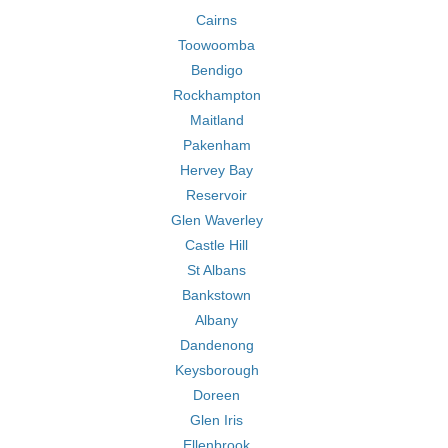
Cairns
Toowoomba
Bendigo
Rockhampton
Maitland
Pakenham
Hervey Bay
Reservoir
Glen Waverley
Castle Hill
St Albans
Bankstown
Albany
Dandenong
Keysborough
Doreen
Glen Iris
Ellenbrook