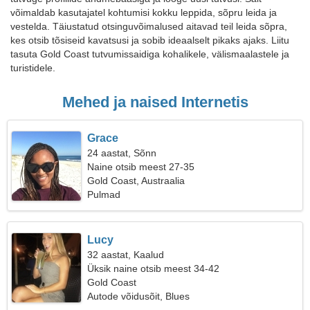
võimaldab kasutajatel kohtumisi kokku leppida, sõpru leida ja
vestelda. Täiustatud otsinguvõimalused aitavad teil leida sõpra,
kes otsib tõsiseid kavatsusi ja sobib ideaalselt pikaks ajaks. Liitu
tasuta Gold Coast tutvumissaidiga kohalikele, välismaalastele ja
turistidele.
Mehed ja naised Internetis
Grace
24 aastat, Sõnn
Naine otsib meest 27-35
Gold Coast, Austraalia
Pulmad
Lucy
32 aastat, Kaalud
Üksik naine otsib meest 34-42
Gold Coast
Autode võidusõit, Blues