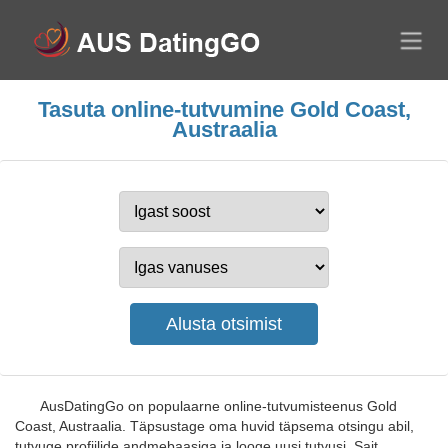
Tasuta online-tutvumine Gold Coast,
Austraalia
AusDatingGo on populaarne online-tutvumisteenus Gold
Coast, Austraalia. Täpsustage oma huvid täpsema otsingu abil,
tutvuge profiilide andmebaasiga ja looge uusi tutvusi. Sait