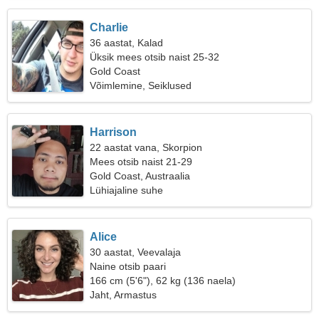
Charlie
36 aastat, Kalad
Üksik mees otsib naist 25-32
Gold Coast
Võimlemine, Seiklused
Harrison
22 aastat vana, Skorpion
Mees otsib naist 21-29
Gold Coast, Austraalia
Lühiajaline suhe
Alice
30 aastat, Veevalaja
Naine otsib paari
166 cm (5'6"), 62 kg (136 naela)
Jaht, Armastus