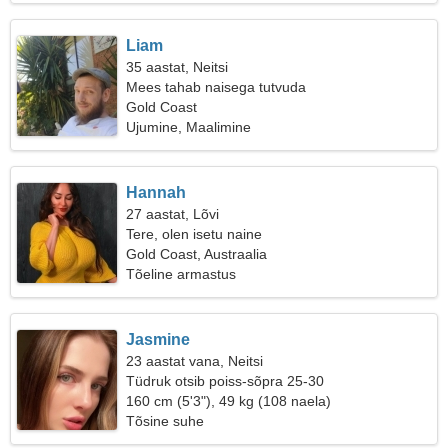
Liam
35 aastat, Neitsi
Mees tahab naisega tutvuda
Gold Coast
Ujumine, Maalimine
Hannah
27 aastat, Lõvi
Tere, olen isetu naine
Gold Coast, Austraalia
Tõeline armastus
Jasmine
23 aastat vana, Neitsi
Tüdruk otsib poiss-sõpra 25-30
160 cm (5'3"), 49 kg (108 naela)
Tõsine suhe