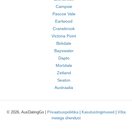
Campsie
Pascoe Vale
Earlwood
Cranebrook
Victoria Point
Birkdale
Bayswater
Dapto
Mortdale
Zetland
Seaton
Austraalia
© 2026, AusDatingGo |
Privaatsuspoliitika
|
Kasutustingimused
|
Võta
meiega ühendust