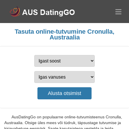
Tasuta online-tutvumine Cronulla,
Austraalia
AusDatingGo on populaarne online-tutvumisteenus Cronulla,
Austraalia. Otsige üles mees või tüdruk, täpsustage tutvumise ja
kirjavahetuse eesmärk. Saate kasutajatega vestelda ja leida