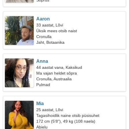
Sõprus
Aaron
33 aastat, Lõvi
Üksik mees otsib naist
Cronulla
Jaht, Botaanika
Anna
44 aastat vana, Kaksikud
Ma vajan heldet sõpra
Cronulla, Austraalia
Pulmad
Mia
25 aastat, Lõvi
Tagasihoidlik naine otsib püsisuhet
172 cm (5'8"), 49 kg (108 naela)
Abielu