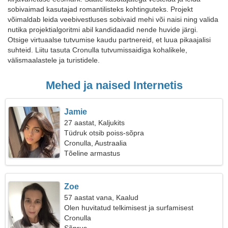
sobivaimad kasutajad romantilisteks kohtinguteks. Projekt
võimaldab leida veebivestluses sobivaid mehi või naisi ning valida
nutika projektialgoritmi abil kandidaadid nende huvide järgi.
Otsige virtuaalse tutvumise kaudu partnereid, et luua pikaajalisi
suhteid. Liitu tasuta Cronulla tutvumissaidiga kohalikele,
välismaalastele ja turistidele.
Mehed ja naised Internetis
Jamie
27 aastat, Kaljukits
Tüdruk otsib poiss-sõpra
Cronulla, Austraalia
Tõeline armastus
Zoe
57 aastat vana, Kaalud
Olen huvitatud telkimisest ja surfamisest
Cronulla