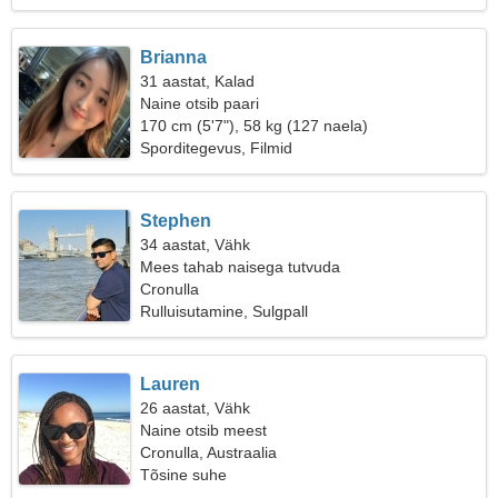
Brianna
31 aastat, Kalad
Naine otsib paari
170 cm (5'7"), 58 kg (127 naela)
Sporditegevus, Filmid
Stephen
34 aastat, Vähk
Mees tahab naisega tutvuda
Cronulla
Rulluisutamine, Sulgpall
Lauren
26 aastat, Vähk
Naine otsib meest
Cronulla, Austraalia
Tõsine suhe