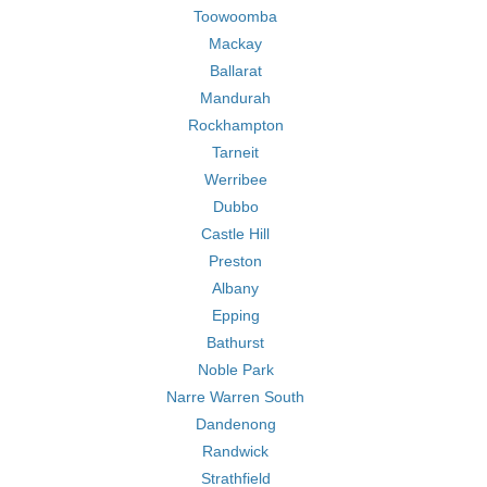
Toowoomba
Mackay
Ballarat
Mandurah
Rockhampton
Tarneit
Werribee
Dubbo
Castle Hill
Preston
Albany
Epping
Bathurst
Noble Park
Narre Warren South
Dandenong
Randwick
Strathfield