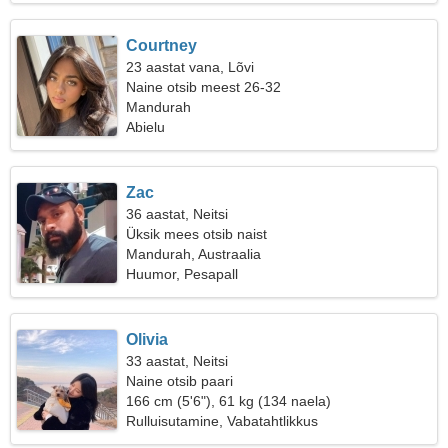
Courtney
23 aastat vana, Lõvi
Naine otsib meest 26-32
Mandurah
Abielu
Zac
36 aastat, Neitsi
Üksik mees otsib naist
Mandurah, Austraalia
Huumor, Pesapall
Olivia
33 aastat, Neitsi
Naine otsib paari
166 cm (5'6"), 61 kg (134 naela)
Rulluisutamine, Vabatahtlikkus