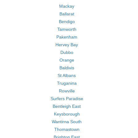
Mackay
Ballarat
Bendigo
Tamworth
Pakenham
Hervey Bay
Dubbo
Orange
Baldivis
St Albans
Truganina
Rowville
Surfers Paradise
Bentleigh East
Keysborough
Wantirna South
Thomastown
Brighton East