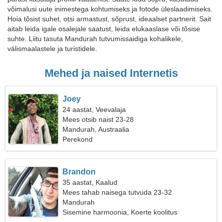
võimalusi uute inimestega kohtumiseks ja fotode üleslaadimiseks.
Hoia tõsist suhet, otsi armastust, sõprust, ideaalset partnerit. Sait
aitab leida igale osalejale saatust, leida elukaaslase või tõsise
suhte. Liitu tasuta Mandurah tutvumissaidiga kohalikele,
välismaalastele ja turistidele.
Mehed ja naised Internetis
Joey
24 aastat, Veevalaja
Mees otsib naist 23-28
Mandurah, Austraalia
Perekond
Brandon
35 aastat, Kaalud
Mees tahab naisega tutvuda 23-32
Mandurah
Sisemine harmoonia, Koerte koolitus