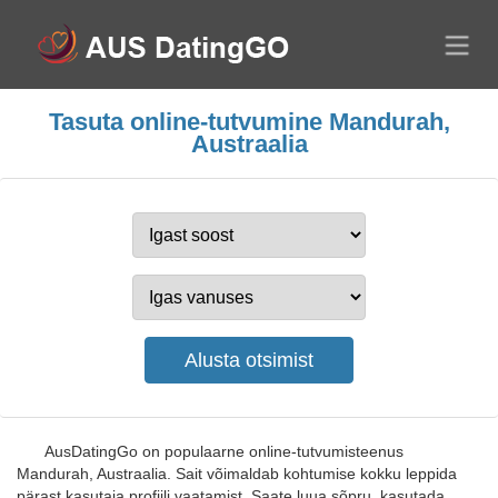
Tasuta online-tutvumine Mandurah,
Austraalia
AusDatingGo on populaarne online-tutvumisteenus
Mandurah, Austraalia. Sait võimaldab kohtumise kokku leppida
pärast kasutaja profiili vaatamist. Saate luua sõpru, kasutada