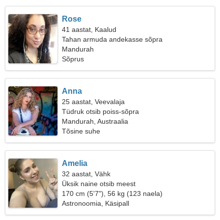
Rose
41 aastat, Kaalud
Tahan armuda andekasse sõpra
Mandurah
Sõprus
Anna
25 aastat, Veevalaja
Tüdruk otsib poiss-sõpra
Mandurah, Austraalia
Tõsine suhe
Amelia
32 aastat, Vähk
Üksik naine otsib meest
170 cm (5'7"), 56 kg (123 naela)
Astronoomia, Käsipall