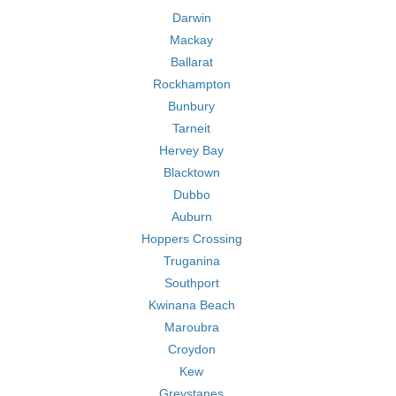
Darwin
Mackay
Ballarat
Rockhampton
Bunbury
Tarneit
Hervey Bay
Blacktown
Dubbo
Auburn
Hoppers Crossing
Truganina
Southport
Kwinana Beach
Maroubra
Croydon
Kew
Greystanes