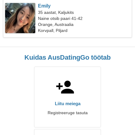
Emily
35 aastat, Kaljukits
Naine otsib paari 41-42
Orange, Austraalia
Korvpall, Piljard
Kuidas AusDatingGo töötab
Liitu meiega
Registreeruge tasuta