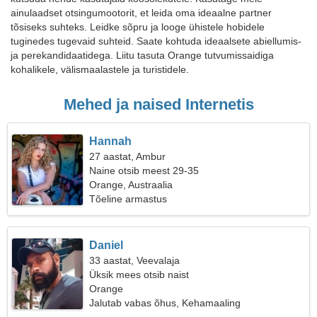
ainulaadset otsingumootorit, et leida oma ideaalne partner
tõsiseks suhteks. Leidke sõpru ja looge ühistele hobidele
tuginedes tugevaid suhteid. Saate kohtuda ideaalsete abiellumis-
ja perekandidaatidega. Liitu tasuta Orange tutvumissaidiga
kohalikele, välismaalastele ja turistidele.
Mehed ja naised Internetis
Hannah
27 aastat, Ambur
Naine otsib meest 29-35
Orange, Austraalia
Tõeline armastus
Daniel
33 aastat, Veevalaja
Üksik mees otsib naist
Orange
Jalutab vabas õhus, Kehamaaling