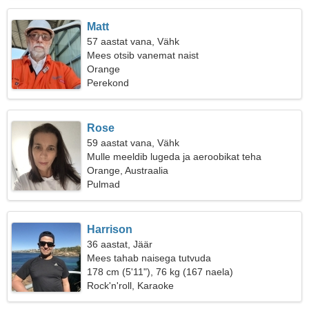
Matt
57 aastat vana, Vähk
Mees otsib vanemat naist
Orange
Perekond
Rose
59 aastat vana, Vähk
Mulle meeldib lugeda ja aeroobikat teha
Orange, Austraalia
Pulmad
Harrison
36 aastat, Jäär
Mees tahab naisega tutvuda
178 cm (5'11"), 76 kg (167 naela)
Rock'n'roll, Karaoke