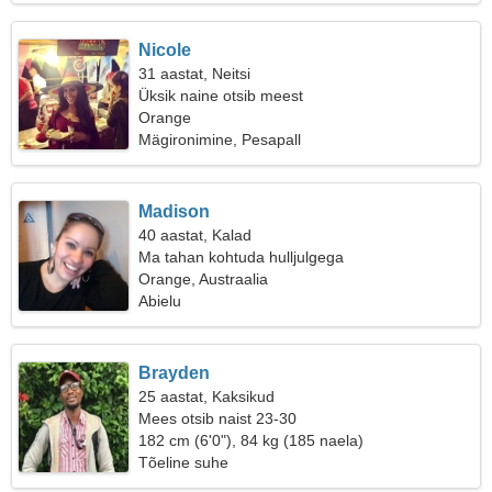
Nicole
31 aastat, Neitsi
Üksik naine otsib meest
Orange
Mägironimine, Pesapall
Madison
40 aastat, Kalad
Ma tahan kohtuda hulljulgega
Orange, Austraalia
Abielu
Brayden
25 aastat, Kaksikud
Mees otsib naist 23-30
182 cm (6'0"), 84 kg (185 naela)
Tõeline suhe