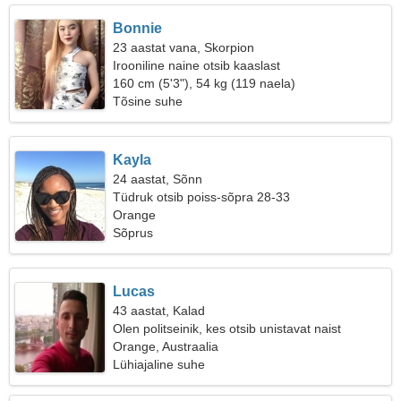
Bonnie
23 aastat vana, Skorpion
Irooniline naine otsib kaaslast
160 cm (5'3"), 54 kg (119 naela)
Tõsine suhe
Kayla
24 aastat, Sõnn
Tüdruk otsib poiss-sõpra 28-33
Orange
Sõprus
Lucas
43 aastat, Kalad
Olen politseinik, kes otsib unistavat naist
Orange, Austraalia
Lühiajaline suhe