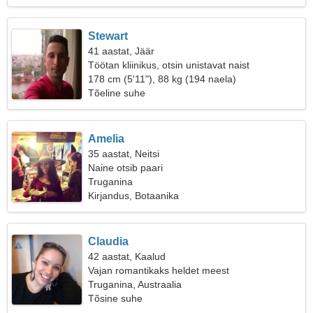
Stewart
41 aastat, Jäär
Töötan kliinikus, otsin unistavat naist
178 cm (5'11"), 88 kg (194 naela)
Tõeline suhe
Amelia
35 aastat, Neitsi
Naine otsib paari
Truganina
Kirjandus, Botaanika
Claudia
42 aastat, Kaalud
Vajan romantikaks heldet meest
Truganina, Austraalia
Tõsine suhe