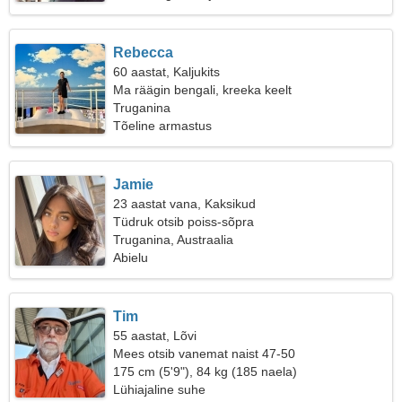
Rebecca
60 aastat, Kaljukits
Ma räägin bengali, kreeka keelt
Truganina
Tõeline armastus
Jamie
23 aastat vana, Kaksikud
Tüdruk otsib poiss-sõpra
Truganina, Austraalia
Abielu
Tim
55 aastat, Lõvi
Mees otsib vanemat naist 47-50
175 cm (5'9"), 84 kg (185 naela)
Lühiajaline suhe