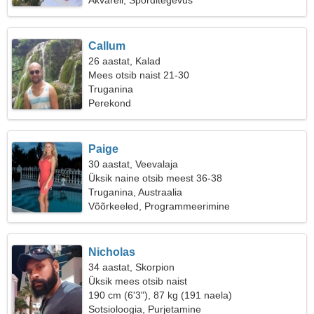
Akvarell, Sporditegevus
Callum
26 aastat, Kalad
Mees otsib naist 21-30
Truganina
Perekond
Paige
30 aastat, Veevalaja
Üksik naine otsib meest 36-38
Truganina, Austraalia
Võõrkeeled, Programmeerimine
Nicholas
34 aastat, Skorpion
Üksik mees otsib naist
190 cm (6'3"), 87 kg (191 naela)
Sotsioloogia, Purjetamine