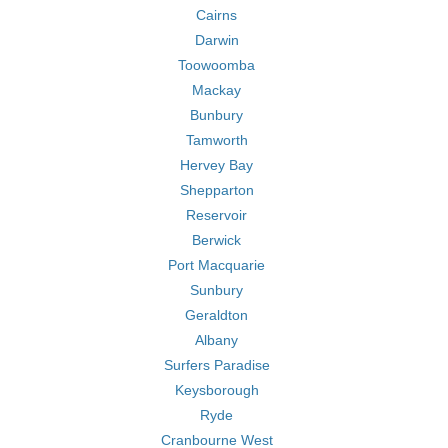
Cairns
Darwin
Toowoomba
Mackay
Bunbury
Tamworth
Hervey Bay
Shepparton
Reservoir
Berwick
Port Macquarie
Sunbury
Geraldton
Albany
Surfers Paradise
Keysborough
Ryde
Cranbourne West