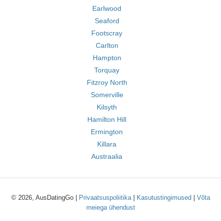
Earlwood
Seaford
Footscray
Carlton
Hampton
Torquay
Fitzroy North
Somerville
Kilsyth
Hamilton Hill
Ermington
Killara
Austraalia
© 2026, AusDatingGo |
Privaatsuspoliitika
|
Kasutustingimused
|
Võta
meiega ühendust