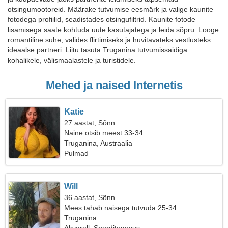
otsingumootoreid. Määrake tutvumise eesmärk ja valige kaunite
fotodega profiilid, seadistades otsingufiltrid. Kaunite fotode
lisamisega saate kohtuda uute kasutajatega ja leida sõpru. Looge
romantiline suhe, valides flirtimiseks ja huvitavateks vestlusteks
ideaalse partneri. Liitu tasuta Truganina tutvumissaidiga
kohalikele, välismaalastele ja turistidele.
Mehed ja naised Internetis
Katie
27 aastat, Sõnn
Naine otsib meest 33-34
Truganina, Austraalia
Pulmad
Will
36 aastat, Sõnn
Mees tahab naisega tutvuda 25-34
Truganina