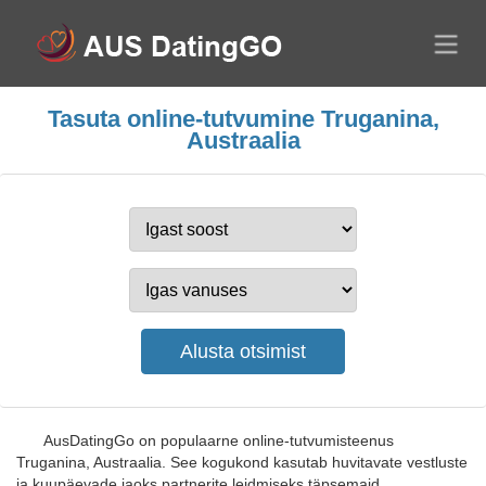
Tasuta online-tutvumine Truganina,
Austraalia
AusDatingGo on populaarne online-tutvumisteenus
Truganina, Austraalia. See kogukond kasutab huvitavate vestluste
ja kuupäevade jaoks partnerite leidmiseks täpsemaid