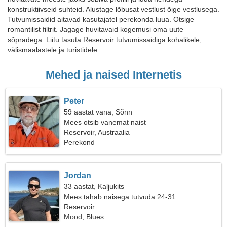
konstruktiivseid suhteid. Alustage lõbusat vestlust õige vestlusega.
Tutvumissaidid aitavad kasutajatel perekonda luua. Otsige
romantilist filtrit. Jagage huvitavaid kogemusi oma uute
sõpradega. Liitu tasuta Reservoir tutvumissaidiga kohalikele,
välismaalastele ja turistidele.
Mehed ja naised Internetis
Peter
59 aastat vana, Sõnn
Mees otsib vanemat naist
Reservoir, Austraalia
Perekond
Jordan
33 aastat, Kaljukits
Mees tahab naisega tutvuda 24-31
Reservoir
Mood, Blues