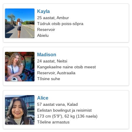
Kayla
25 aastat, Ambur
Tüdruk otsib poiss-sõpra
Reservoir
Abielu
Madison
24 aastat, Neitsi
Kangekaelne naine otsib meest
Reservoir, Austraalia
Tõsine suhe
Alice
57 aastat vana, Kalad
Eelistan bowlingut ja reisimist
173 cm (5'9"), 62 kg (136 naela)
Tõeline armastus