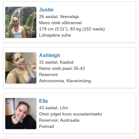
Justin
26 aastat, Veevalaja
Mees otsib sõbrannat
179 cm (5'11"), 83 kg (182 naela)
Lühiajaline suhe
Ashleigh
31 aastat, Kaalud
Naine otsib paari 35-42
Reservoir
Astronoomia, Klaverimäng
Ella
43 aastat, Lõvi
Otsin julget koos suusatamiseks
Reservoir, Austraalia
Pulmad