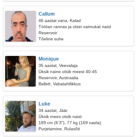
Callum
46 aastat vana, Kalad
Töötan rannas ja otsin vaimukat naist
Reservoir
Tõeline suhe
Monique
35 aastat, Veevalaja
Üksik naine otsib meest 40-45
Reservoir, Austraalia
Ballett, Vabatahtlikkus
Luke
34 aastat, Jäär
Üksik mees otsib naist
189 cm (6'3"), 77 kg (169 naela)
Purjetamine, Rulasõit