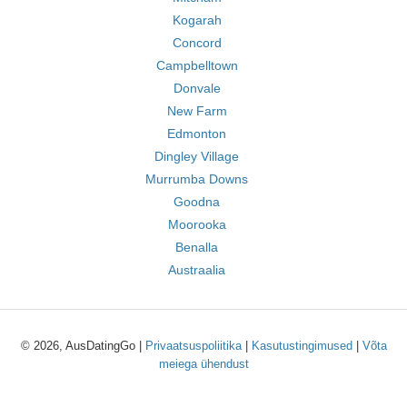
Kogarah
Concord
Campbelltown
Donvale
New Farm
Edmonton
Dingley Village
Murrumba Downs
Goodna
Moorooka
Benalla
Austraalia
© 2026, AusDatingGo |
Privaatsuspoliitika
|
Kasutustingimused
|
Võta
meiega ühendust