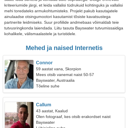
kriteeriumide järgi, et leida vallalisi tüdrukuid kohtinguks ja vallalisi
mehi toredateks armukohtumisteks. Projekt pakub kasutajatele
ainulaadse otsingumootori kasutamist tõsiste kavatsustega
partnerite leidmiseks. Suur profiilide andmebaas võimaldab teie
tutvusringkonda laiendada. Liitu tasuta Bayswater tutvumissaidiga
kohalikele, välismaalastele ja turistidele.
Mehed ja naised Internetis
Connor
59 aastat vana, Skorpion
Mees otsib vanemat naist 50-57
Bayswater, Austraalia
Tõeline suhe
Callum
43 aastat, Kaalud
Olen fotograaf, kes otsib erakordset naist
Bayswater