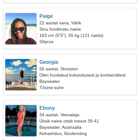
Paige
22 aastat vana, Vähk
Sinu hoolimatu naine
163 cm (5'5"), 55 kg (121 naela)
Sõprus
Georgia
56 aastat, Skorpion
Olen huvitatud kokandusest ja kontserditest
Bayswater
Tõsine suhe
Ebony
34 aastat, Veevalaja
Üksik naine otsib meest 39-41
Bayswater, Austraalia
Kehaehitus, Noolemäng