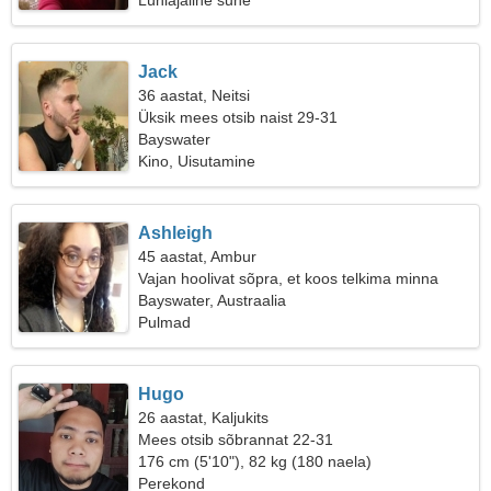
Lühiajaline suhe
Jack
36 aastat, Neitsi
Üksik mees otsib naist 29-31
Bayswater
Kino, Uisutamine
Ashleigh
45 aastat, Ambur
Vajan hoolivat sõpra, et koos telkima minna
Bayswater, Austraalia
Pulmad
Hugo
26 aastat, Kaljukits
Mees otsib sõbrannat 22-31
176 cm (5'10"), 82 kg (180 naela)
Perekond