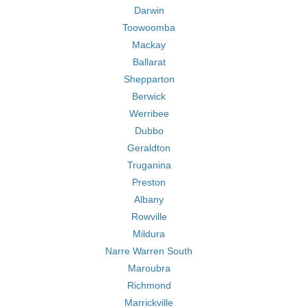
Darwin
Toowoomba
Mackay
Ballarat
Shepparton
Berwick
Werribee
Dubbo
Geraldton
Truganina
Preston
Albany
Rowville
Mildura
Narre Warren South
Maroubra
Richmond
Marrickville