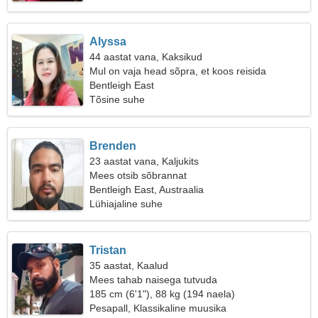
Alyssa
44 aastat vana, Kaksikud
Mul on vaja head sõpra, et koos reisida
Bentleigh East
Tõsine suhe
Brenden
23 aastat vana, Kaljukits
Mees otsib sõbrannat
Bentleigh East, Austraalia
Lühiajaline suhe
Tristan
35 aastat, Kaalud
Mees tahab naisega tutvuda
185 cm (6'1"), 88 kg (194 naela)
Pesapall, Klassikaline muusika