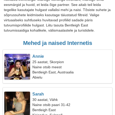
eesmärgid ja huvid, et leida õige partner. See aitab teil leida
tegelike kasutajate hulgast vallalisi mehi ja naisi. Tõsiste suhete ja
sõprussuhete leidmiseks kasutage täiustatud filtreid. Valige
virtuaalseks suhtluseks huvitavad profiilid sadade päris
tutvumisprofiilide hulgast. Liitu tasuta Bentleigh East
tutvumissaidiga kohalikele, välismaalastele ja turistidele.
Mehed ja naised Internetis
Annie
25 aastat, Skorpion
Naine otsib meest
Bentleigh East, Austraalia
Abielu
Sarah
30 aastat, Vähk
Naine otsib paari 31-42
Bentleigh East