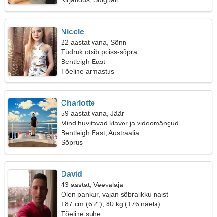
Kirjandus, Sulgpall
Nicole
22 aastat vana, Sõnn
Tüdruk otsib poiss-sõpra
Bentleigh East
Tõeline armastus
Charlotte
59 aastat vana, Jäär
Mind huvitavad klaver ja videomängud
Bentleigh East, Austraalia
Sõprus
David
43 aastat, Veevalaja
Olen pankur, vajan sõbralikku naist
187 cm (6'2"), 80 kg (176 naela)
Tõeline suhe