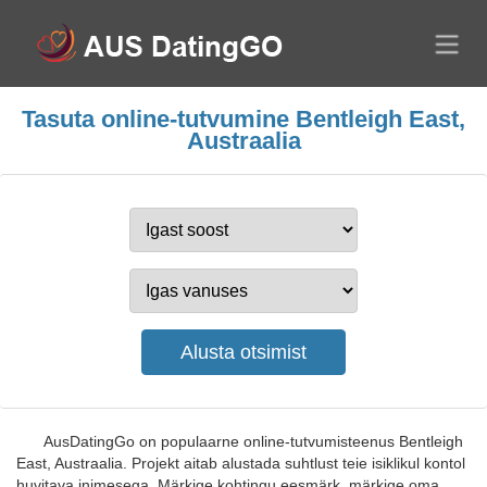
Tasuta online-tutvumine Bentleigh East,
Austraalia
AusDatingGo on populaarne online-tutvumisteenus Bentleigh
East, Austraalia. Projekt aitab alustada suhtlust teie isiklikul kontol
huvitava inimesega. Märkige kohtingu eesmärk, märkige oma