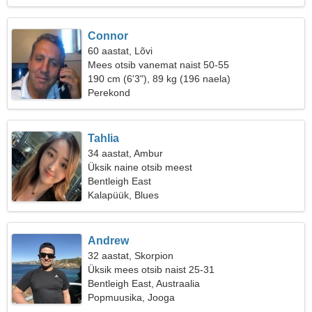
Connor
60 aastat, Lõvi
Mees otsib vanemat naist 50-55
190 cm (6'3"), 89 kg (196 naela)
Perekond
Tahlia
34 aastat, Ambur
Üksik naine otsib meest
Bentleigh East
Kalapüük, Blues
Andrew
32 aastat, Skorpion
Üksik mees otsib naist 25-31
Bentleigh East, Austraalia
Popmuusika, Jooga