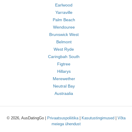
Earlwood
Yarraville
Palm Beach
Wendouree
Brunswick West
Belmont
West Ryde
Caringbah South
Figtree
Hillarys
Merewether
Neutral Bay
Austraalia
© 2026, AusDatingGo |
Privaatsuspoliitika
|
Kasutustingimused
|
Võta
meiega ühendust