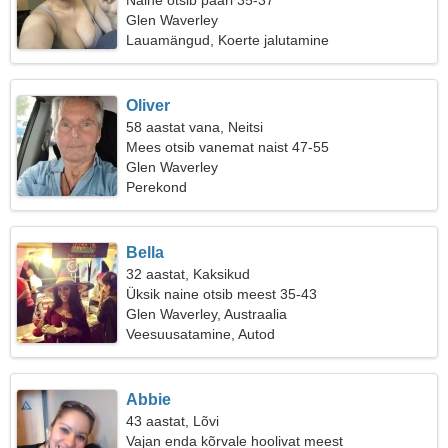
Naine otsib paari 35-37
Glen Waverley
Lauamängud, Koerte jalutamine
Oliver
58 aastat vana, Neitsi
Mees otsib vanemat naist 47-55
Glen Waverley
Perekond
Bella
32 aastat, Kaksikud
Üksik naine otsib meest 35-43
Glen Waverley, Austraalia
Veesuusatamine, Autod
Abbie
43 aastat, Lõvi
Vajan enda kõrvale hoolivat meest