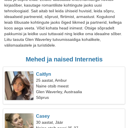
kirjasõber, kasutage romantiliste kohtingute jaoks uusi
tehnoloogiaid. Sait aitab teil leida ühiseid huvisid, leida sõpru,
ideaalseid partnereid, sõprust, flirtimist, armastust. Kogukond
leiab lõbusate kohtingute jaoks õiged liikmed ja partnerid, kellega
koos aega veeta. Võid kohata head inimest. Otsige sõpradelt
pakkumisi ja leidke uusi tuttavaid ning leidke oma ideaalne sõber.
Liitu tasuta Glen Waverley tutvumissaidiga kohalikele,
välismaalastele ja turistidele.
Mehed ja naised Internetis
Caitlyn
25 aastat, Ambur
Naine otsib meest
Glen Waverley, Austraalia
Sõprus
Casey
30 aastat, Jäär