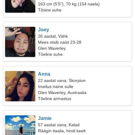
163 cm (5'5"), 70 kg (154 naela)
Tõsine suhe
Joey
26 aastat, Vähk
Mees otsib naist 23-28
Glen Waverley
Tõeline suhe
Anna
22 aastat vana, Skorpion
Imeilus naine sulle
Glen Waverley, Austraalia
Tõeline armastus
Jamie
57 aastat vana, Kalad
Räägin itaalia, hindi keelt