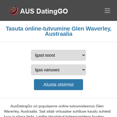
Tasuta online-tutvumine Glen Waverley,
Austraalia
AusDatingGo on populaarne online-tutvumisteenus Glen
Waverley, Austraalia. Sait aitab virtuaalse suhtluse kaudu suhteid
luua ja sõpra leida. Leidke täiustatud kriteeriumidega huvitav