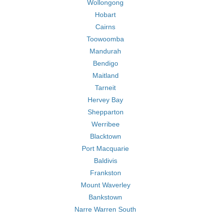
Wollongong
Hobart
Cairns
Toowoomba
Mandurah
Bendigo
Maitland
Tarneit
Hervey Bay
Shepparton
Werribee
Blacktown
Port Macquarie
Baldivis
Frankston
Mount Waverley
Bankstown
Narre Warren South