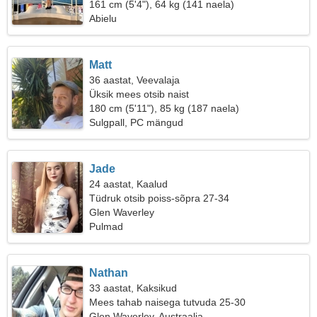
161 cm (5'4"), 64 kg (141 naela)
Abielu
Matt
36 aastat, Veevalaja
Üksik mees otsib naist
180 cm (5'11"), 85 kg (187 naela)
Sulgpall, PC mängud
Jade
24 aastat, Kaalud
Tüdruk otsib poiss-sõpra 27-34
Glen Waverley
Pulmad
Nathan
33 aastat, Kaksikud
Mees tahab naisega tutvuda 25-30
Glen Waverley, Austraalia