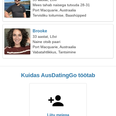
Mees tahab naisega tutvuda 28-31
Port Macquarie, Austraalia
Tervisliku toitumise, Baashüpped
Brooke
33 aastat, Lõvi
Naine otsib paari
Port Macquarie, Austraalia
Vabatahtlikkus, Tantsimine
Kuidas AusDatingGo töötab
Liitu meiega