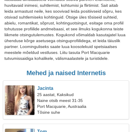
huvitavaid inimesi, suhtlemist, kohtumisi ja flirtimist. Sait aitab
leida armastust neile, kes soovivad leida positiivseid sõpru, kes
otsivad suhtlemiseks kohtinguid. Otsige üles tõsiseid suhteid,
abielu, romantikat, sõprust, kohtinguotsingut, esitage oma profiil
tohutusse profiilide andmebaasi, et see ilmuks kogukonna teiste
liikmete otsingutulemustes. Kogukond võimaldab kasutajatel luua
ühenduse kõrge asetusega otsinguprofiilidega, et leida täiuslik
partner. Loominguliseks saate luua koosolekuid spetsiaalses
meestele mõeldud vestluses. Liitu tasuta Port Macquarie
tutvumissaidiga kohalikele, välismaalastele ja turistidele.
Mehed ja naised Internetis
Jacinta
25 aastat, Kaksikud
Naine otsib meest 31-35
Port Macquarie, Austraalia
Tõsine suhe
Tom