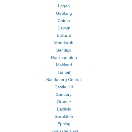
Logan
Geelong
Cairns
Darwin
Ballarat
Mandurah
Bendigo
Rockhampton
Maitland
Tarneit
Bundaberg Central
Castle Hill
Sunbury
Orange
Baldivis
Geraldton
Epping
Doncaster East