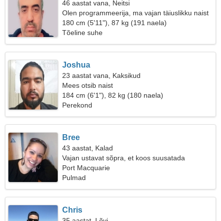
46 aastat vana, Neitsi
Olen programmeerija, ma vajan täiuslikku naist
180 cm (5'11"), 87 kg (191 naela)
Tõeline suhe
Joshua
23 aastat vana, Kaksikud
Mees otsib naist
184 cm (6'1"), 82 kg (180 naela)
Perekond
Bree
43 aastat, Kalad
Vajan ustavat sõpra, et koos suusatada
Port Macquarie
Pulmad
Chris
35 aastat, Lõvi