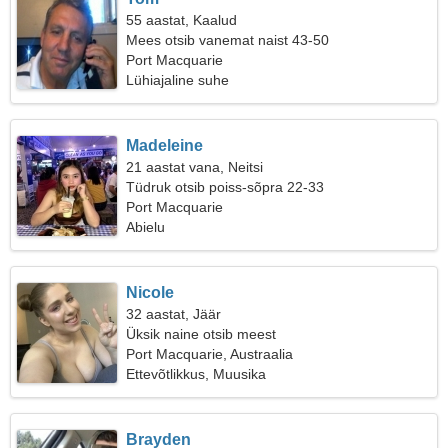
55 aastat, Kaalud
Mees otsib vanemat naist 43-50
Port Macquarie
Lühiajaline suhe
Madeleine
21 aastat vana, Neitsi
Tüdruk otsib poiss-sõpra 22-33
Port Macquarie
Abielu
Nicole
32 aastat, Jäär
Üksik naine otsib meest
Port Macquarie, Austraalia
Ettevõtlikkus, Muusika
Brayden