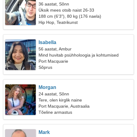
36 aastat, Sõnn
Üksik mees otsib naist 26-33
188 cm (6'3"), 80 kg (176 naela)
Hip Hop, Teatrikunst
Isabella
56 aastat, Ambur
Mind huvitab psühholoogia ja kohtumised
Port Macquarie
Sõprus
Morgan
24 aastat, Sõnn
Tere, olen kirglik naine
Port Macquarie, Austraalia
Tõeline armastus
Mark