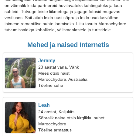
on võimalik leida partnereid huvitavateks kohtinguteks ja luua
suhteid. Tutvuge teiste liikmetega ja jagage fotosid mugavas
vestluses. Sait aitab leida uusi sõpru ja leida usaldusväärse
inimese romantilise suhte loomiseks. Liitu tasuta Maroochydore
tutvumissaidiga kohalikele, välismaalastele ja turistidele.
Mehed ja naised Internetis
Jeremy
23 aastat vana, Vähk
Mees otsib naist
Maroochydore, Austraalia
Tõeline suhe
Leah
24 aastat, Kaljukits
Sõbralik naine otsib kirglikku suhet
Maroochydore
Tõeline armastus