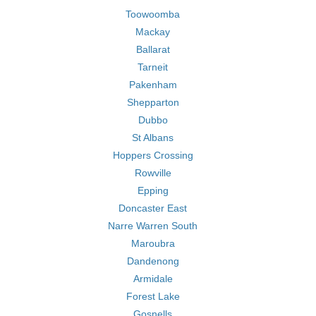
Toowoomba
Mackay
Ballarat
Tarneit
Pakenham
Shepparton
Dubbo
St Albans
Hoppers Crossing
Rowville
Epping
Doncaster East
Narre Warren South
Maroubra
Dandenong
Armidale
Forest Lake
Gosnells