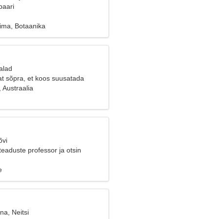
paari
gima, Botaanika
alad
at sõpra, et koos suusatada
 Austraalia
õvi
eaduste professor ja otsin
kku naist
e
na, Neitsi