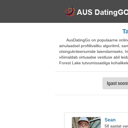
T
AusDatingGo on populaarne online-t
ainulaadsel profiilivaliku algoritmil, 
otsingukriteeriumide laiendamiseks, I
võimaldab virtuaalse vestluse abil leid
Forest Lake tutvumissaidiga kohalikele,
Sean
58 aastat va