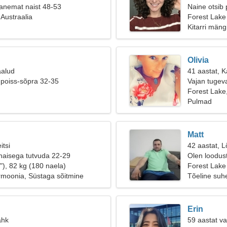
anemat naist 48-53
Naine otsib 
 Austraalia
Forest Lake
Kitarri män
Olivia
aalud
41 aastat, K
 poiss-sõpra 32-35
Vajan tugev
Forest Lake,
Pulmad
Matt
itsi
42 aastat, L
naisega tutvuda 22-29
Olen loodust
"), 82 kg (180 naela)
tagasihoidli
Forest Lake
rmoonia, Süstaga sõitmine
Tõeline suh
Erin
ähk
59 aastat va