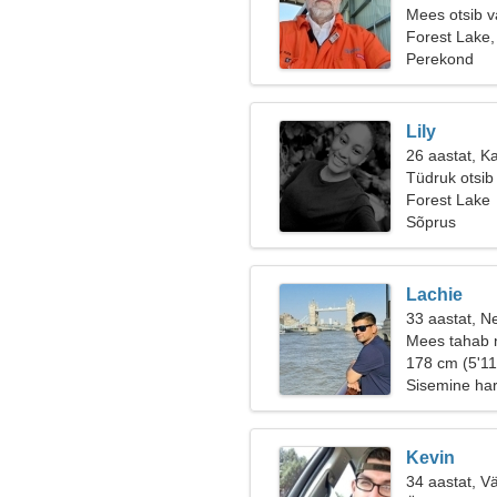
Mees otsib v
Forest Lake,
Perekond
Lily
26 aastat, K
Tüdruk otsib
Forest Lake
Sõprus
Lachie
33 aastat, Ne
Mees tahab 
178 cm (5'11
Sisemine ha
Kevin
34 aastat, V