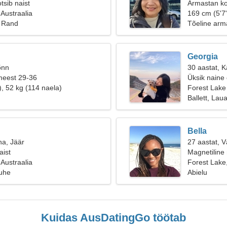
tsib naist
Armastan ko
 Austraalia
169 cm (5'7"
, Rand
Tõeline arm
Georgia
õnn
30 aastat, Ka
meest 29-36
Üksik naine
), 52 kg (114 naela)
Forest Lake
Ballett, La
Bella
na, Jäär
27 aastat, 
aist
Magnetiline 
 Austraalia
Forest Lake,
suhe
Abielu
Kuidas AusDatingGo töötab