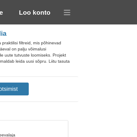
e
Loo konto
ia
aktilisi filtreid, mis põhinevad
päeval on palju võimalusi
e uute tutvuste loomiseks. Projekt
imaldab leida uusi sõpru. Liitu tasuta
eevalaja