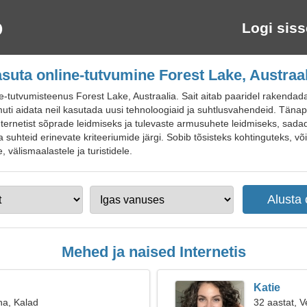
Logi siss
asuta online-tutvumine Forest Lake, Austraal
utvumisteenus Forest Lake, Austraalia. Sait aitab paaridel rakendada pr
samuti aidata neil kasutada uusi tehnoloogiaid ja suhtlusvahendeid. Täna
nternetist sõprade leidmiseks ja tulevaste armusuhete leidmiseks, sadad
a suhteid erinevate kriteeriumide järgi. Sobib tõsisteks kohtinguteks, võ
 välismaalastele ja turistidele.
Mehed ja naised Internetis
Katie
na, Kalad
32 aastat, V