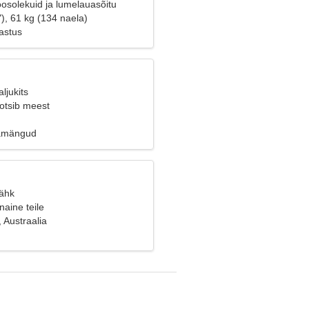
osolekuid ja lumelauasõitu
), 61 kg (134 naela)
astus
ljukits
 otsib meest
uamängud
Vähk
naine teile
 Austraalia