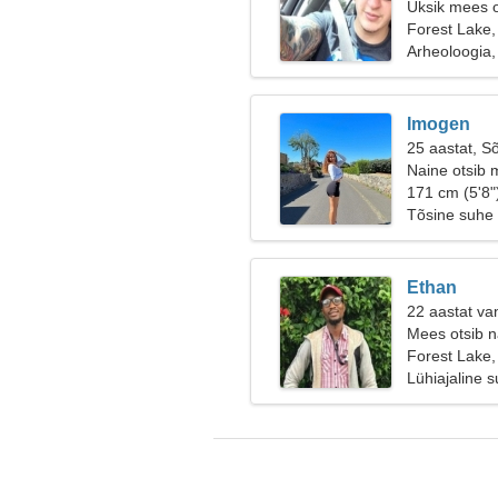
Üksik mees o
Forest Lake,
Arheoloogia
Imogen
25 aastat, S
Naine otsib 
171 cm (5'8"
Tõsine suhe
Ethan
22 aastat va
Mees otsib n
Forest Lake,
Lühiajaline 