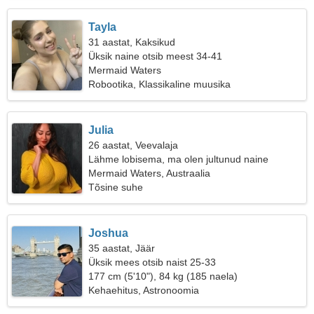
Tayla
31 aastat, Kaksikud
Üksik naine otsib meest 34-41
Mermaid Waters
Robootika, Klassikaline muusika
Julia
26 aastat, Veevalaja
Lähme lobisema, ma olen jultunud naine
Mermaid Waters, Austraalia
Tõsine suhe
Joshua
35 aastat, Jäär
Üksik mees otsib naist 25-33
177 cm (5'10"), 84 kg (185 naela)
Kehaehitus, Astronoomia