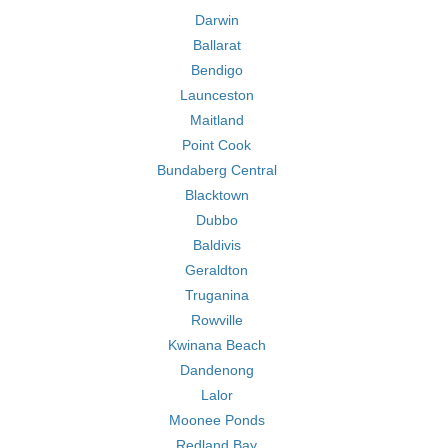
Darwin
Ballarat
Bendigo
Launceston
Maitland
Point Cook
Bundaberg Central
Blacktown
Dubbo
Baldivis
Geraldton
Truganina
Rowville
Kwinana Beach
Dandenong
Lalor
Moonee Ponds
Redland Bay