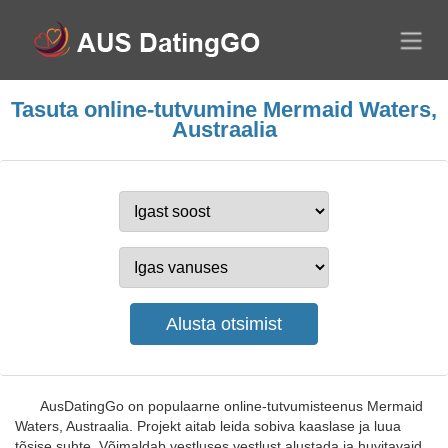
Tasuta online-tutvumine Mermaid Waters,
Austraalia
AusDatingGo on populaarne online-tutvumisteenus Mermaid
Waters, Austraalia. Projekt aitab leida sobiva kaaslase ja luua
tõsise suhte. Võimaldab vestluses vestlust alustada ja huvitavaid