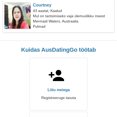
Courtney
43 aastat, Kaalud
Mul on tantsimiseks vaja ülemuslikku meest
Mermaid Waters, Austraalia
Pulmad
Kuidas AusDatingGo töötab
Liitu meiega
Registreeruge tasuta