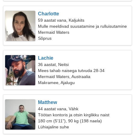
Charlotte
59 aastat vana, Kaljukits
Mulle meeldivad suusatamine ja rulluisutamine
Mermaid Waters
Sõprus
Lachie
36 aastat, Neitsi
Mees tahab naisega tutvuda 28-34
Mermaid Waters, Austraalia
Makramee, Ajalugu
Matthew
44 aastat vana, Vähk
Töötan kontoris ja otsin kirglikku naist
180 cm (5'11"), 90 kg (198 naela)
Lühiajaline suhe