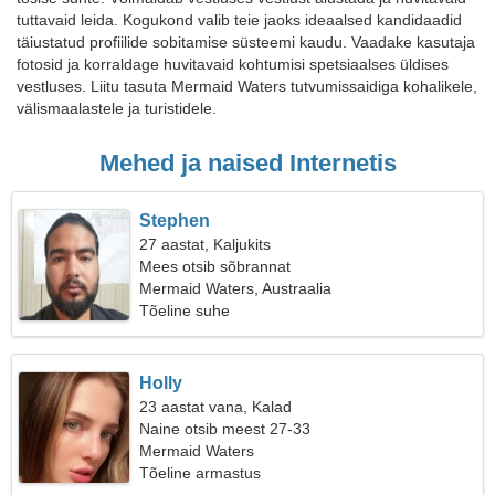
tuttavaid leida. Kogukond valib teie jaoks ideaalsed kandidaadid
täiustatud profiilide sobitamise süsteemi kaudu. Vaadake kasutaja
fotosid ja korraldage huvitavaid kohtumisi spetsiaalses üldises
vestluses. Liitu tasuta Mermaid Waters tutvumissaidiga kohalikele,
välismaalastele ja turistidele.
Mehed ja naised Internetis
Stephen
27 aastat, Kaljukits
Mees otsib sõbrannat
Mermaid Waters, Austraalia
Tõeline suhe
Holly
23 aastat vana, Kalad
Naine otsib meest 27-33
Mermaid Waters
Tõeline armastus