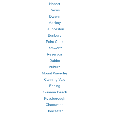
Hobart
Cairns
Darwin
Mackay
Launceston
Bunbury
Point Cook
Tamworth
Reservoir
Dubbo
Auburn
Mount Waverley
Canning Vale
Epping
Kwinana Beach
Keysborough
Chatswood
Doncaster