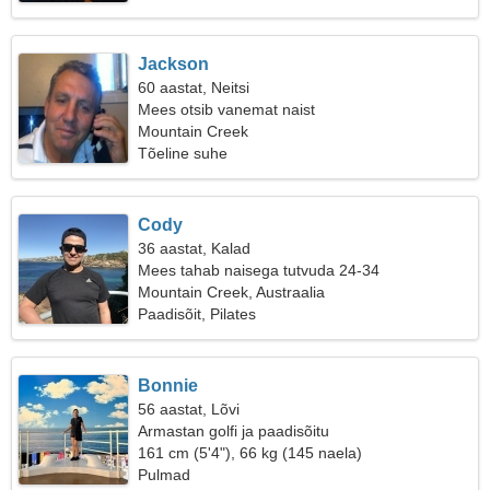
Jackson
60 aastat, Neitsi
Mees otsib vanemat naist
Mountain Creek
Tõeline suhe
Cody
36 aastat, Kalad
Mees tahab naisega tutvuda 24-34
Mountain Creek, Austraalia
Paadisõit, Pilates
Bonnie
56 aastat, Lõvi
Armastan golfi ja paadisõitu
161 cm (5'4"), 66 kg (145 naela)
Pulmad