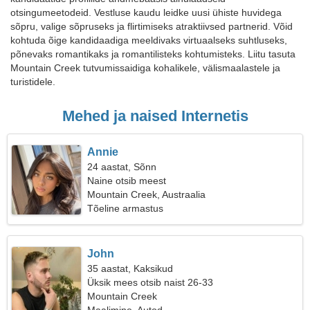
otsingumeetodeid. Vestluse kaudu leidke uusi ühiste huvidega
sõpru, valige sõpruseks ja flirtimiseks atraktiivsed partnerid. Võid
kohtuda õige kandidaadiga meeldivaks virtuaalseks suhtluseks,
põnevaks romantikaks ja romantilisteks kohtumisteks. Liitu tasuta
Mountain Creek tutvumissaidiga kohalikele, välismaalastele ja
turistidele.
Mehed ja naised Internetis
Annie
24 aastat, Sõnn
Naine otsib meest
Mountain Creek, Austraalia
Tõeline armastus
John
35 aastat, Kaksikud
Üksik mees otsib naist 26-33
Mountain Creek