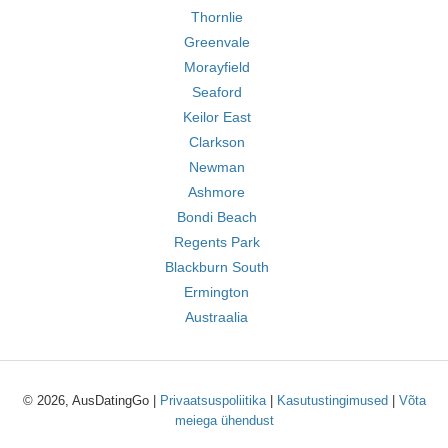
Thornlie
Greenvale
Morayfield
Seaford
Keilor East
Clarkson
Newman
Ashmore
Bondi Beach
Regents Park
Blackburn South
Ermington
Austraalia
© 2026, AusDatingGo |
Privaatsuspoliitika
|
Kasutustingimused
|
Võta
meiega ühendust