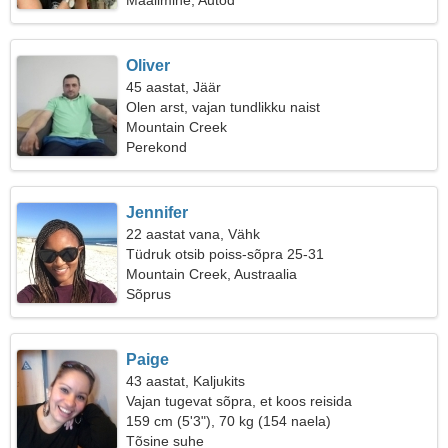
Maalimine, Autod
Oliver
45 aastat, Jäär
Olen arst, vajan tundlikku naist
Mountain Creek
Perekond
Jennifer
22 aastat vana, Vähk
Tüdruk otsib poiss-sõpra 25-31
Mountain Creek, Austraalia
Sõprus
Paige
43 aastat, Kaljukits
Vajan tugevat sõpra, et koos reisida
159 cm (5'3"), 70 kg (154 naela)
Tõsine suhe