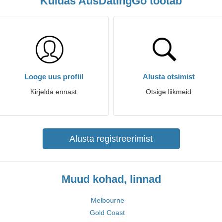
Kuidas AusDatingGo töötab
Looge uus profiil
Alusta otsimist
Kirjelda ennast
Otsige liikmeid
Alusta registreerimist
Muud kohad, linnad
Melbourne
Gold Coast