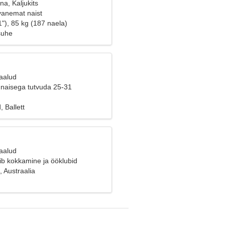
na, Kaljukits
vanemat naist
"), 85 kg (187 naela)
suhe
Kaalud
naisega tutvuda 25-31
 Ballett
Kaalud
ib kokkamine ja ööklubid
 Austraalia