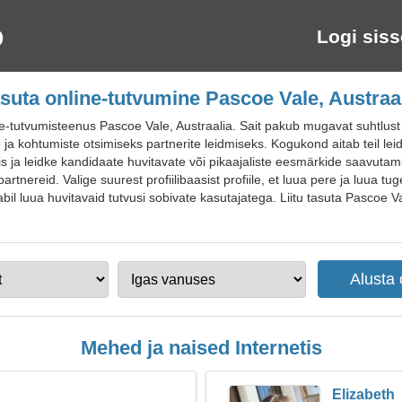
Logi siss
suta online-tutvumine Pascoe Vale, Austraa
tutvumisteenus Pascoe Vale, Austraalia. Sait pakub mugavat suhtlust ja
se ja kohtumiste otsimiseks partnerite leidmiseks. Kogukond aitab teil le
is ja leidke kandidaate huvitavate või pikaajaliste eesmärkide saavutam
artnereid. Valige suurest profiilibaasist profiile, et luua pere ja luua t
bil luua huvitavaid tutvusi sobivate kasutajatega. Liitu tasuta Pascoe V
Mehed ja naised Internetis
Elizabeth