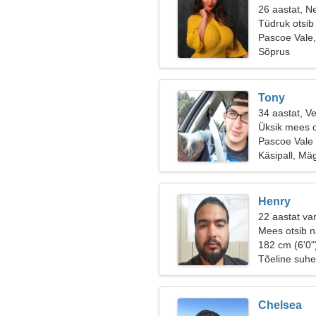
26 aastat, Ne
Tüdruk otsib
Pascoe Vale,
Sõprus
Tony
34 aastat, V
Üksik mees o
Pascoe Vale
Käsipall, Mä
Henry
22 aastat va
Mees otsib n
182 cm (6'0"
Tõeline suhe
Chelsea