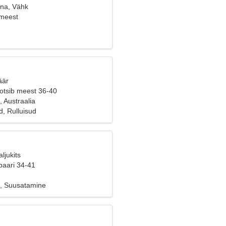
ana, Vähk
 meest
äär
 otsib meest 36-40
 Austraalia
, Rulluisud
ljukits
paari 34-41
, Suusatamine