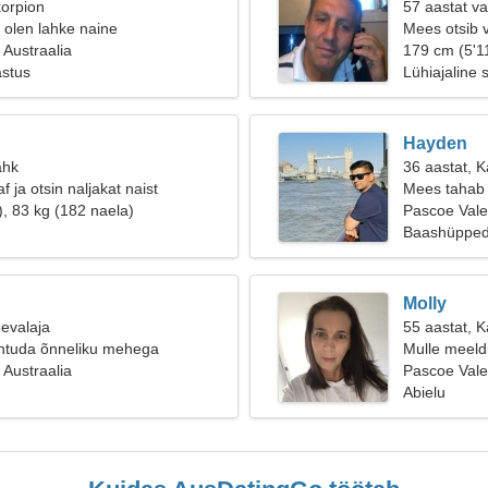
korpion
57 aastat va
, olen lahke naine
Mees otsib 
 Austraalia
179 cm (5'11
astus
Lühiajaline 
Hayden
ähk
36 aastat, 
f ja otsin naljakat naist
Mees tahab 
), 83 kg (182 naela)
Pascoe Vale
Baashüpped,
Molly
eevalaja
55 aastat, 
htuda õnneliku mehega
Mulle meeld
 Austraalia
Pascoe Vale,
Abielu