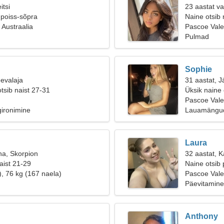
itsi
23 aastat v
 poiss-sõpra
Naine otsib
 Austraalia
Pascoe Vale
Pulmad
Sophie
eevalaja
31 aastat, J
tsib naist 27-31
Üksik naine
Pascoe Vale,
gironimine
Lauamängud
Laura
na, Skorpion
32 aastat, Ka
aist 21-29
Naine otsib 
), 76 kg (167 naela)
Pascoe Vale
Päevitamine
Anthony