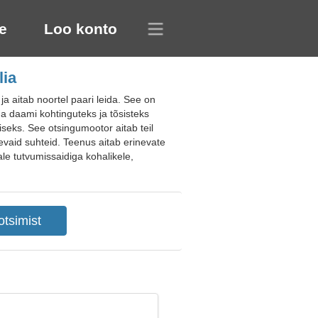
e
Loo konto
lia
 aitab noortel paari leida. See on
ida daami kohtinguteks ja tõsisteks
iseks. See otsingumootor aitab teil
ugevaid suhteid. Teenus aitab erinevate
ale tutvumissaidiga kohalikele,