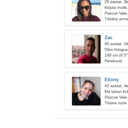
25 aastat, S
Kirjuta mulle
Pascoe Vale,
Tõeline arm
Zac
45 aastat, V
Olen fotograa
188 cm (6'3"
Perekond
Ebony
42 aastat, V
Ma tahan ko
Pascoe Vale,
Tõsine suhe