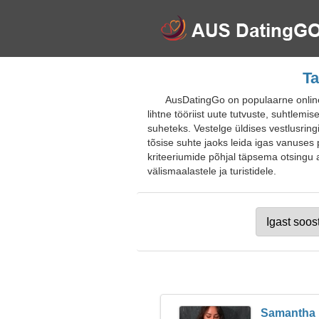
Ta
AusDatingGo on populaarne online-
lihtne tööriist uute tutvuste, suhtlemi
suheteks. Vestelge üldises vestlusring
tõsise suhte jaoks leida igas vanuses p
kriteeriumide põhjal täpsema otsingu a
välismaalastele ja turistidele.
Samantha