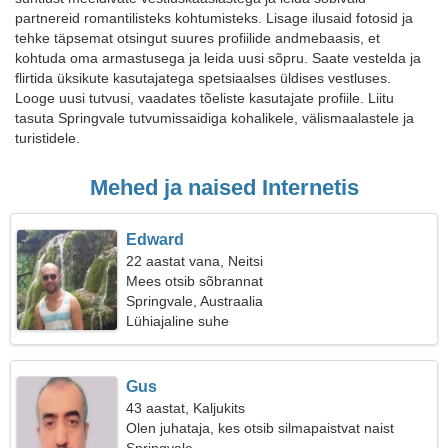
partnereid romantilisteks kohtumisteks. Lisage ilusaid fotosid ja
tehke täpsemat otsingut suures profiilide andmebaasis, et
kohtuda oma armastusega ja leida uusi sõpru. Saate vestelda ja
flirtida üksikute kasutajatega spetsiaalses üldises vestluses.
Looge uusi tutvusi, vaadates tõeliste kasutajate profiile. Liitu
tasuta Springvale tutvumissaidiga kohalikele, välismaalastele ja
turistidele.
Mehed ja naised Internetis
Edward
22 aastat vana, Neitsi
Mees otsib sõbrannat
Springvale, Austraalia
Lühiajaline suhe
Gus
43 aastat, Kaljukits
Olen juhataja, kes otsib silmapaistvat naist