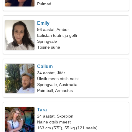
Pulmad
Emily
56 aastat, Ambur
Eelistan teatrit ja golfi
Springvale
Tõsine suhe
Callum
34 aastat, Jäär
Üksik mees otsib naist
Springvale, Austraalia
Paintball, Armastus
Tara
24 aastat, Skorpion
Naine otsib meest
163 cm (5'5"), 55 kg (121 naela)