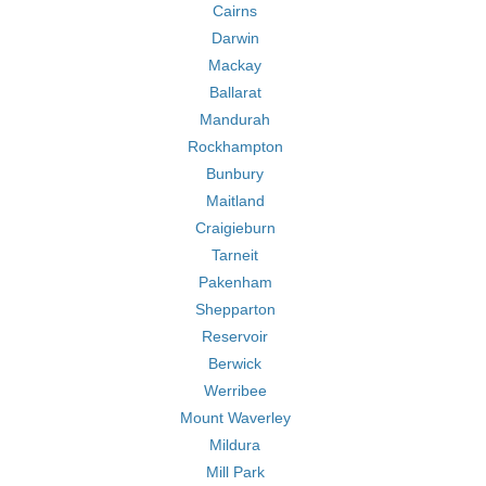
Cairns
Darwin
Mackay
Ballarat
Mandurah
Rockhampton
Bunbury
Maitland
Craigieburn
Tarneit
Pakenham
Shepparton
Reservoir
Berwick
Werribee
Mount Waverley
Mildura
Mill Park