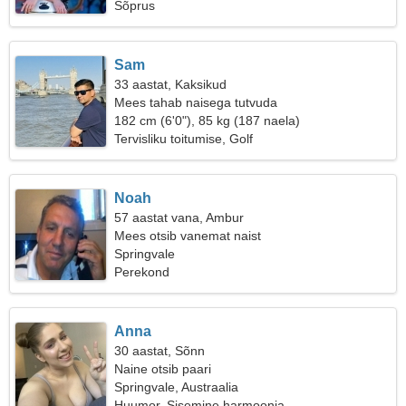
Sõprus
Sam
33 aastat, Kaksikud
Mees tahab naisega tutvuda
182 cm (6'0"), 85 kg (187 naela)
Tervisliku toitumise, Golf
Noah
57 aastat vana, Ambur
Mees otsib vanemat naist
Springvale
Perekond
Anna
30 aastat, Sõnn
Naine otsib paari
Springvale, Austraalia
Huumor, Sisemine harmoonia