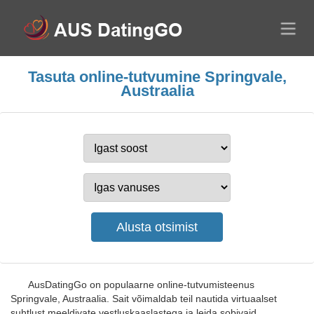
Tasuta online-tutvumine Springvale,
Austraalia
AusDatingGo on populaarne online-tutvumisteenus
Springvale, Austraalia. Sait võimaldab teil nautida virtuaalset
suhtlust meeldivate vestluskaaslastega ja leida sobivaid