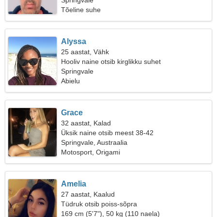
Springvale
Tõeline suhe
Alyssa
25 aastat, Vähk
Hooliv naine otsib kirglikku suhet
Springvale
Abielu
Grace
32 aastat, Kalad
Üksik naine otsib meest 38-42
Springvale, Austraalia
Motosport, Origami
Amelia
27 aastat, Kaalud
Tüdruk otsib poiss-sõpra
169 cm (5'7"), 50 kg (110 naela)