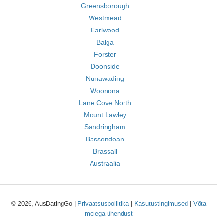
Greensborough
Westmead
Earlwood
Balga
Forster
Doonside
Nunawading
Woonona
Lane Cove North
Mount Lawley
Sandringham
Bassendean
Brassall
Austraalia
© 2026, AusDatingGo |
Privaatsuspoliitika
|
Kasutustingimused
|
Võta
meiega ühendust