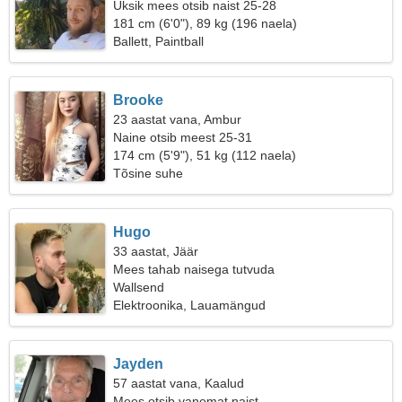
Üksik mees otsib naist 25-28
181 cm (6'0"), 89 kg (196 naela)
Ballett, Paintball
Brooke
23 aastat vana, Ambur
Naine otsib meest 25-31
174 cm (5'9"), 51 kg (112 naela)
Tõsine suhe
Hugo
33 aastat, Jäär
Mees tahab naisega tutvuda
Wallsend
Elektroonika, Lauamängud
Jayden
57 aastat vana, Kaalud
Mees otsib vanemat naist