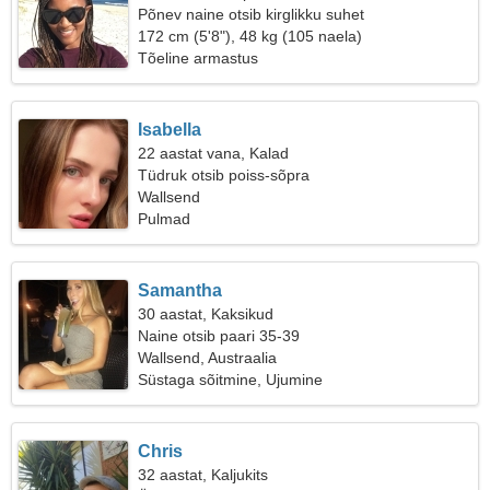
Põnev naine otsib kirglikku suhet
172 cm (5'8"), 48 kg (105 naela)
Tõeline armastus
Isabella
22 aastat vana, Kalad
Tüdruk otsib poiss-sõpra
Wallsend
Pulmad
Samantha
30 aastat, Kaksikud
Naine otsib paari 35-39
Wallsend, Austraalia
Süstaga sõitmine, Ujumine
Chris
32 aastat, Kaljukits