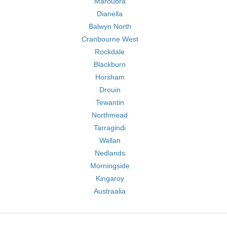
Maroubra
Dianella
Balwyn North
Cranbourne West
Rockdale
Blackburn
Horsham
Drouin
Tewantin
Northmead
Tarragindi
Wallan
Nedlands
Morningside
Kingaroy
Austraalia