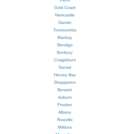
Perth
Gold Coast
Newcastle
Darwin
Toowoomba
Mackay
Bendigo
Bunbury
Craigieburn
Tarneit
Hervey Bay
Shepparton
Berwick
Auburn
Preston
Albany
Rowville
Mildura