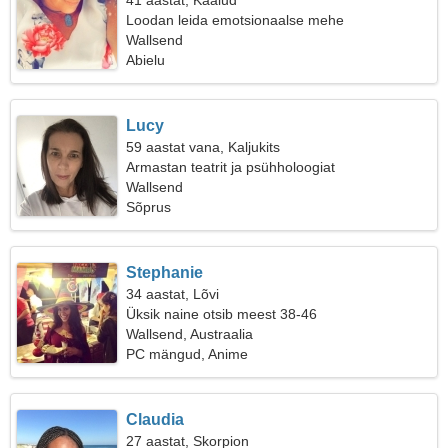
41 aastat, Kaalud
Loodan leida emotsionaalse mehe
Wallsend
Abielu
Lucy
59 aastat vana, Kaljukits
Armastan teatrit ja psühholoogiat
Wallsend
Sõprus
Stephanie
34 aastat, Lõvi
Üksik naine otsib meest 38-46
Wallsend, Austraalia
PC mängud, Anime
Claudia
27 aastat, Skorpion