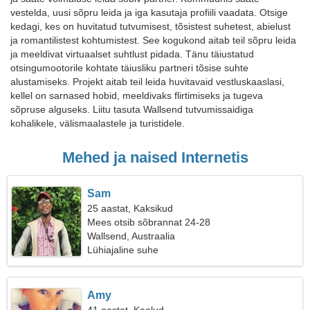
vestelda, uusi sõpru leida ja iga kasutaja profiili vaadata. Otsige
kedagi, kes on huvitatud tutvumisest, tõsistest suhetest, abielust
ja romantilistest kohtumistest. See kogukond aitab teil sõpru leida
ja meeldivat virtuaalset suhtlust pidada. Tänu täiustatud
otsingumootorile kohtate täiusliku partneri tõsise suhte
alustamiseks. Projekt aitab teil leida huvitavaid vestluskaaslasi,
kellel on sarnased hobid, meeldivaks flirtimiseks ja tugeva
sõpruse alguseks. Liitu tasuta Wallsend tutvumissaidiga
kohalikele, välismaalastele ja turistidele.
Mehed ja naised Internetis
Sam
25 aastat, Kaksikud
Mees otsib sõbrannat 24-28
Wallsend, Austraalia
Lühiajaline suhe
Amy