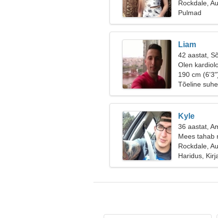
Rockdale, Au
Pulmad
Liam
42 aastat, S
Olen kardiolo
190 cm (6'3"
Tõeline suhe
Kyle
36 aastat, A
Mees tahab 
Rockdale, Au
Haridus, Kir