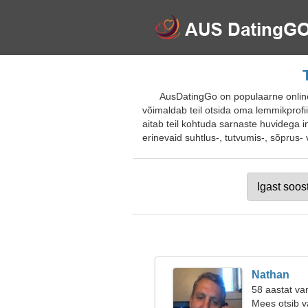
AusDatingGo on populaarne online-
võimaldab teil otsida oma lemmikprofii
aitab teil kohtuda sarnaste huvidega i
erinevaid suhtlus-, tutvumis-, sõprus- 
Nathan
58 aastat van
Mees otsib v