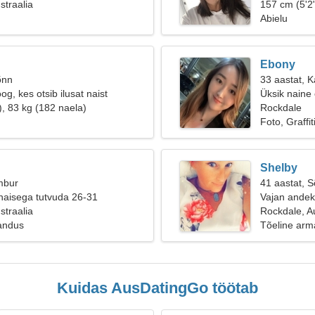
straalia
157 cm (5'2"
Abielu
Ebony
õnn
33 aastat, 
og, kes otsib ilusat naist
Üksik naine
), 83 kg (182 naela)
Rockdale
Foto, Graffit
Shelby
mbur
41 aastat, 
naisega tutvuda 26-31
Vajan andek
straalia
Rockdale, Au
jandus
Tõeline arm
Kuidas AusDatingGo töötab