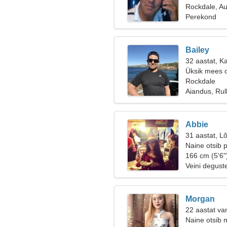
Rockdale, Au
Perekond
Bailey
32 aastat, K
Üksik mees o
Rockdale
Aiandus, Rul
Abbie
31 aastat, Lõ
Naine otsib 
166 cm (5'6"
Veini deguste
Morgan
22 aastat van
Naine otsib 