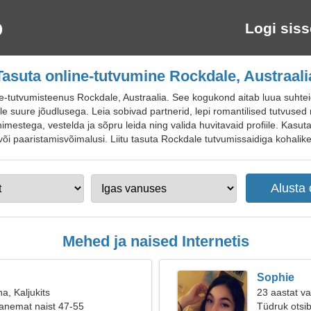
Logi siss
Tasuta online-tutvumine Rockdale, Austraali
tutvumisteenus Rockdale, Austraalia. See kogukond aitab luua suhteid 
le suure jõudlusega. Leia sobivad partnerid, lepi romantilised tutvuse
nimestega, vestelda ja sõpru leida ning valida huvitavaid profiile. Kasut
või paaristamisvõimalusi. Liitu tasuta Rockdale tutvumissaidiga kohalikele
Mehed ja naised Internetis
Sophie
a, Kaljukits
23 aastat v
anemat naist 47-55
Tüdruk otsi