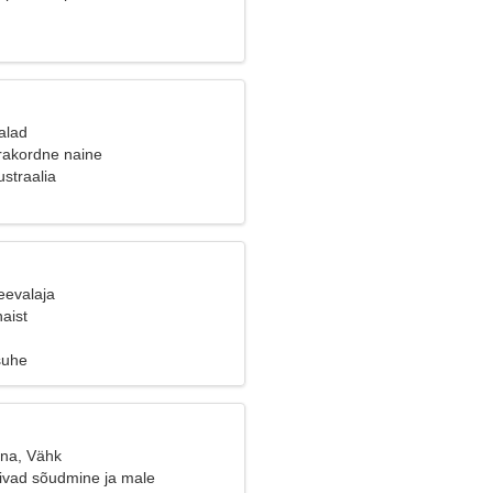
alad
erakordne naine
straalia
eevalaja
aist
suhe
ana, Vähk
ivad sõudmine ja male