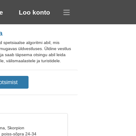
e
Loo konto
a
spetsiaalse algoritmi abil, mis
d mugavas üldvestluses. Üldine vestlus
aja saab täpsema otsingu abil leida
, välismaalastele ja turistidele.
ana, Skorpion
b poiss-sõpra 24-34