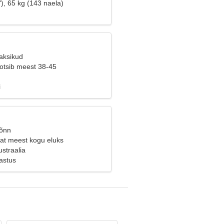
), 65 kg (143 naela)
Kaksikud
 otsib meest 38-45
i
Sõnn
at meest kogu eluks
straalia
astus