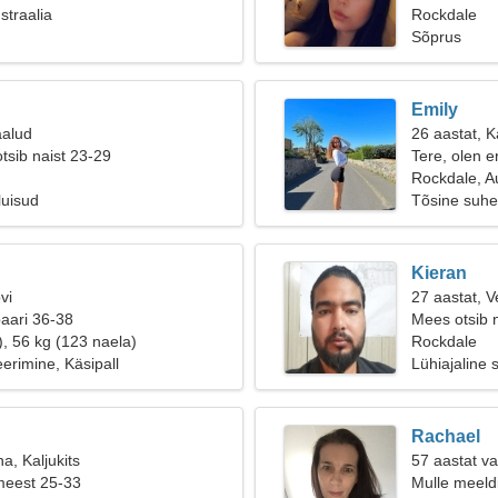
straalia
Rockdale
Sõprus
Emily
aalud
26 aastat, K
tsib naist 23-29
Tere, olen 
Rockdale, Au
luisud
Tõsine suhe
Kieran
vi
27 aastat, V
paari 36-38
Mees otsib n
), 56 kg (123 naela)
Rockdale
erimine, Käsipall
Lühiajaline 
Rachael
a, Kaljukits
57 aastat v
meest 25-33
Mulle meeld