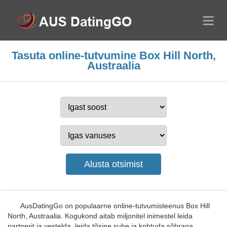
Tasuta online-tutvumine Box Hill North,
Austraalia
AusDatingGo on populaarne online-tutvumisteenus Box Hill
North, Austraalia. Kogukond aitab miljonitel inimestel leida
partnerit ja vestelda, leida tõsine suhe ja kohtuda sõbraga.