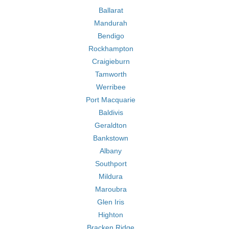
Ballarat
Mandurah
Bendigo
Rockhampton
Craigieburn
Tamworth
Werribee
Port Macquarie
Baldivis
Geraldton
Bankstown
Albany
Southport
Mildura
Maroubra
Glen Iris
Highton
Bracken Ridge