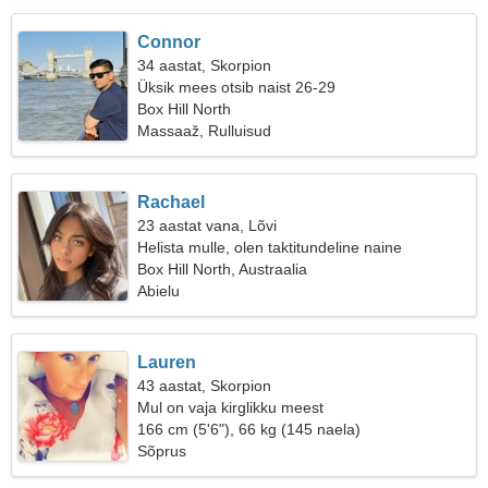
Connor
34 aastat, Skorpion
Üksik mees otsib naist 26-29
Box Hill North
Massaaž, Rulluisud
Rachael
23 aastat vana, Lõvi
Helista mulle, olen taktitundeline naine
Box Hill North, Austraalia
Abielu
Lauren
43 aastat, Skorpion
Mul on vaja kirglikku meest
166 cm (5'6"), 66 kg (145 naela)
Sõprus