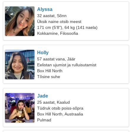
Alyssa
32 aastat, Sõnn
Üksik naine otsib meest
171 cm (5'8"), 64 kg (141 naela)
Kokkamine, Filosoofia
Holly
57 aastat vana, Jäär
Eelistan ujumist ja rulluisutamist
Box Hill North
Tõsine suhe
Jade
25 aastat, Kaalud
Tüdruk otsib poiss-sõpra
Box Hill North, Austraalia
Pulmad