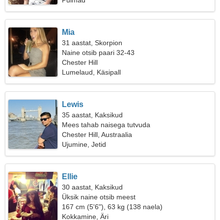
Pulmad
Mia
31 aastat, Skorpion
Naine otsib paari 32-43
Chester Hill
Lumelaud, Käsipall
Lewis
35 aastat, Kaksikud
Mees tahab naisega tutvuda
Chester Hill, Austraalia
Ujumine, Jetid
Ellie
30 aastat, Kaksikud
Üksik naine otsib meest
167 cm (5'6"), 63 kg (138 naela)
Kokkamine, Äri