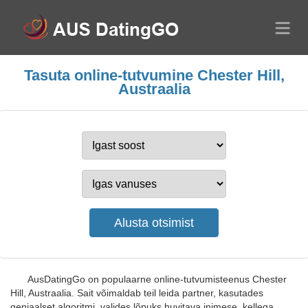
Tasuta online-tutvumine Chester Hill,
Austraalia
AusDatingGo on populaarne online-tutvumisteenus Chester
Hill, Austraalia. Sait võimaldab teil leida partner, kasutades
geniaalset algoritmi, valides lõpuks huvitava inimese, kellega