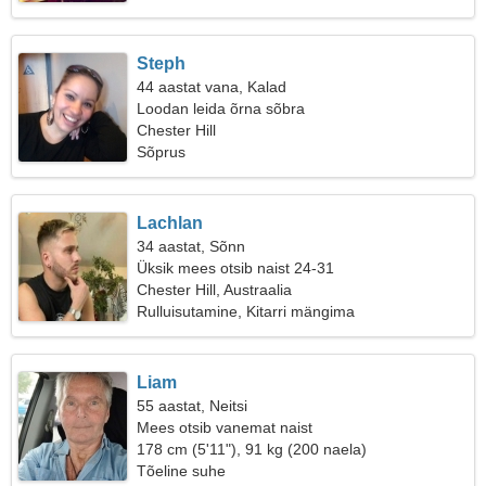
Steph
44 aastat vana, Kalad
Loodan leida õrna sõbra
Chester Hill
Sõprus
Lachlan
34 aastat, Sõnn
Üksik mees otsib naist 24-31
Chester Hill, Austraalia
Rulluisutamine, Kitarri mängima
Liam
55 aastat, Neitsi
Mees otsib vanemat naist
178 cm (5'11"), 91 kg (200 naela)
Tõeline suhe