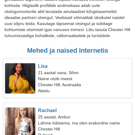
kohtuda. Hiiglaslik profiilide andmebaas aitab uute
otsingumootorite abil teostada ainulaadset kõrgetasemelist
ideaalse partneri otsingut. Veebisait võimaldab üksikutel naistel
uusi sõpru leida. Kasutage täpsemat otsingut ja sobitage
kohtumiste otsimisel igas vanuses inimesi. Liitu tasuta Chester Hill
tutvumissaidiga kohalikele, välismaalastele ja turistidele.
Mehed ja naised Internetis
Lisa
21 aastat vana, Sõnn
Naine otsib meest
Chester Hill, Austraalia
Abielu
Rachael
25 aastat, Ambur
Lähme lobisema, ma olen erakordne naine
Chester Hill