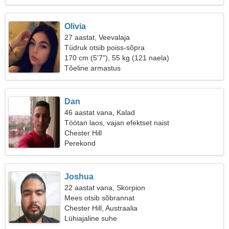
Olivia
27 aastat, Veevalaja
Tüdruk otsib poiss-sõpra
170 cm (5'7"), 55 kg (121 naela)
Tõeline armastus
Dan
46 aastat vana, Kalad
Töötan laos, vajan efektset naist
Chester Hill
Perekond
Joshua
22 aastat vana, Skorpion
Mees otsib sõbrannat
Chester Hill, Austraalia
Lühiajaline suhe