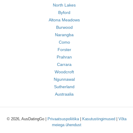
North Lakes
Byford
Altona Meadows
Burwood
Narangba
Como
Forster
Prahran
Carrara
Woodcroft
Ngunnawal
Sutherland
Austraalia
© 2026, AusDatingGo |
Privaatsuspoliitika
|
Kasutustingimused
|
Võta
meiega ühendust