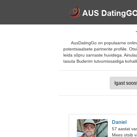
AusDatingGo on populaarne online
potentsiaalsete partnerite profiile. Ots
leida sõpru sarnaste huvidega. Ainulaa
tasuta Buderim tutvumissaidiga kohalike
Daniel
57 aastat va
Mees otsib v