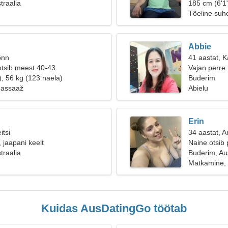
traalia
185 cm (6'1"
Tõeline suh
Abbie
õnn
41 aastat, 
otsib meest 40-43
Vajan perre
), 56 kg (123 naela)
Buderim
Massaaž
Abielu
Erin
itsi
34 aastat, 
 jaapani keelt
Naine otsib 
traalia
Buderim, Aus
Matkamine, 
Kuidas AusDatingGo töötab