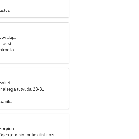
astus
eevalaja
 meest
traalia
Kaalud
naisega tutvuda 23-31
aanika
korpion
rjes ja otsin fantastilist naist