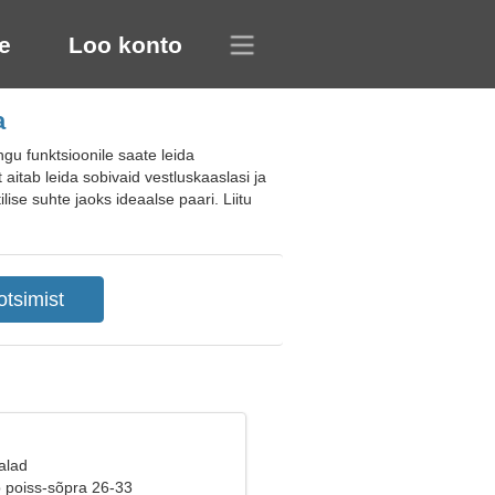
e
Loo konto
a
u funktsioonile saate leida
t aitab leida sobivaid vestluskaaslasi ja
ise suhte jaoks ideaalse paari. Liitu
alad
b poiss-sõpra 26-33