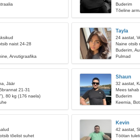
traalia
Buderim
Tõeline arm
Tayla
aksikud
24 aastat, V
tsib naist 24-28
Naine otsib
Buderim, Aus
ne, Arvutigraafika
Pulmad
Shaun
na, Jäär
32 aastat, 
sõbrannat 21-31
Mees tahab 
"), 80 kg (176 naela)
Buderim
suhe
Keemia, Bot
Kevin
aalud
42 aastat, S
otsib tõelist suhet
Töötan tuletõ