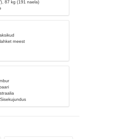
), 87 kg (191 naela)
e
Kaksikud
 lahket meest
Ambur
paari
traalia
Sisekujundus