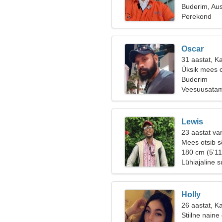
Buderim, Aus
Perekond
Oscar
31 aastat, K
Üksik mees o
Buderim
Veesuusatami
Lewis
23 aastat va
Mees otsib 
180 cm (5'11
Lühiajaline 
Holly
26 aastat, K
Stiilne naine 