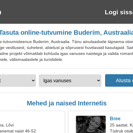
Logi siss
Tasuta online-tutvumine Buderim, Austraali
-tutvumisteenus Buderim, Austraalia. Tänu ainulaadsele täpsema otsing
ige vestlusest, suhetest, abielust ja sõprusest huvitavaid kasutajaid. Sai
dne projekt võimaldab kohtuda igas vanuses naistega ja valida romantil
le, välismaalastele ja turistidele.
Mehed ja naised Internetis
Bree
na, Lõvi
25 aastat, K
anemat naist 46-52
Tüdruk otsi