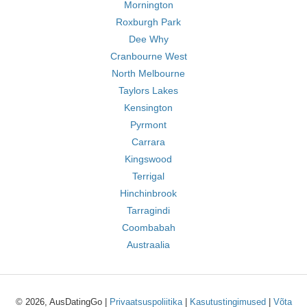
Mornington
Roxburgh Park
Dee Why
Cranbourne West
North Melbourne
Taylors Lakes
Kensington
Pyrmont
Carrara
Kingswood
Terrigal
Hinchinbrook
Tarragindi
Coombabah
Austraalia
© 2026, AusDatingGo |
Privaatsuspoliitika
|
Kasutustingimused
|
Võta