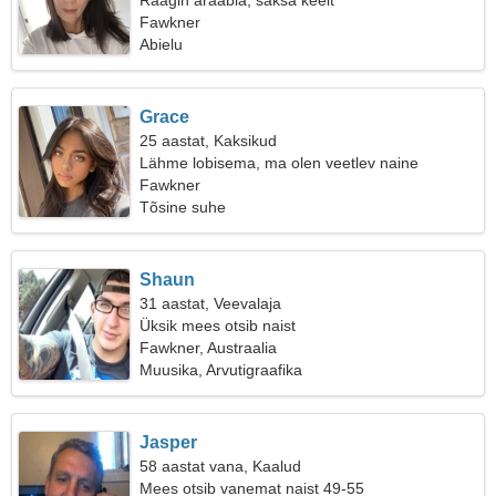
Räägin araabia, saksa keelt
Fawkner
Abielu
Grace
25 aastat, Kaksikud
Lähme lobisema, ma olen veetlev naine
Fawkner
Tõsine suhe
Shaun
31 aastat, Veevalaja
Üksik mees otsib naist
Fawkner, Austraalia
Muusika, Arvutigraafika
Jasper
58 aastat vana, Kaalud
Mees otsib vanemat naist 49-55