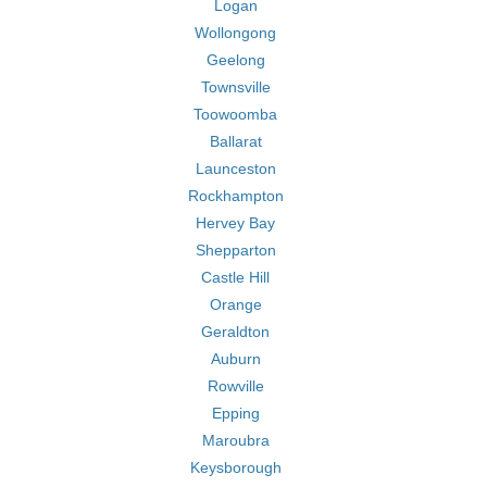
Logan
Wollongong
Geelong
Townsville
Toowoomba
Ballarat
Launceston
Rockhampton
Hervey Bay
Shepparton
Castle Hill
Orange
Geraldton
Auburn
Rowville
Epping
Maroubra
Keysborough