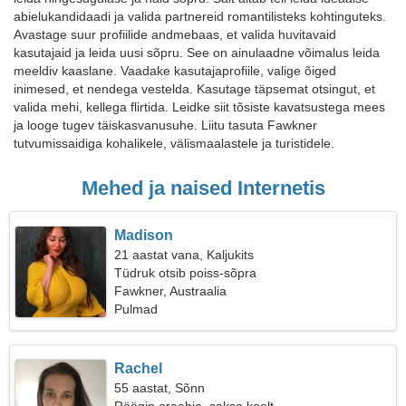
abielukandidaadi ja valida partnereid romantilisteks kohtinguteks.
Avastage suur profiilide andmebaas, et valida huvitavaid
kasutajaid ja leida uusi sõpru. See on ainulaadne võimalus leida
meeldiv kaaslane. Vaadake kasutajaprofiile, valige õiged
inimesed, et nendega vestelda. Kasutage täpsemat otsingut, et
valida mehi, kellega flirtida. Leidke siit tõsiste kavatsustega mees
ja looge tugev täiskasvanusuhe. Liitu tasuta Fawkner
tutvumissaidiga kohalikele, välismaalastele ja turistidele.
Mehed ja naised Internetis
Madison
21 aastat vana, Kaljukits
Tüdruk otsib poiss-sõpra
Fawkner, Austraalia
Pulmad
Rachel
55 aastat, Sõnn