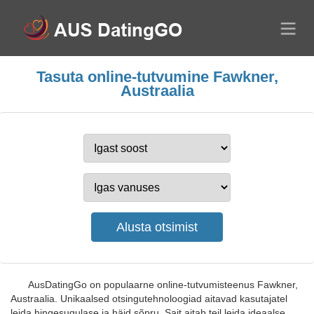
Tasuta online-tutvumine Fawkner,
Austraalia
AusDatingGo on populaarne online-tutvumisteenus Fawkner,
Austraalia. Unikaalsed otsingutehnoloogiad aitavad kasutajatel
leida hingesugulase ja häid sõpru. Sait aitab teil leida ideaalse