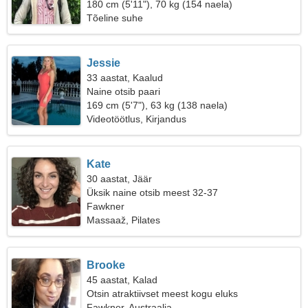
180 cm (5'11"), 70 kg (154 naela)
Tõeline suhe
Jessie
33 aastat, Kaalud
Naine otsib paari
169 cm (5'7"), 63 kg (138 naela)
Videotöötlus, Kirjandus
Kate
30 aastat, Jäär
Üksik naine otsib meest 32-37
Fawkner
Massaaž, Pilates
Brooke
45 aastat, Kalad
Otsin atraktiivset meest kogu eluks
Fawkner, Austraalia