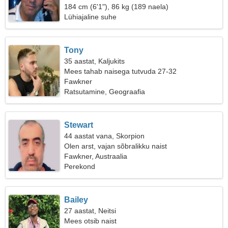
184 cm (6'1"), 86 kg (189 naela)
Lühiajaline suhe
Tony
35 aastat, Kaljukits
Mees tahab naisega tutvuda 27-32
Fawkner
Ratsutamine, Geograafia
Stewart
44 aastat vana, Skorpion
Olen arst, vajan sõbralikku naist
Fawkner, Austraalia
Perekond
Bailey
27 aastat, Neitsi
Mees otsib naist