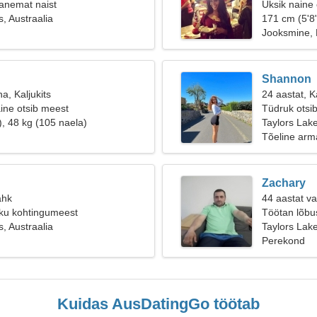
anemat naist
Üksik naine
, Austraalia
171 cm (5'8"
Jooksmine, 
Shannon
a, Kaljukits
24 aastat, 
ine otsib meest
Tüdruk otsi
), 48 kg (105 naela)
Taylors Lak
Tõeline arm
Zachary
ähk
44 aastat v
kku kohtingumeest
Töötan lõbus
, Austraalia
Taylors Lake
Perekond
Kuidas AusDatingGo töötab