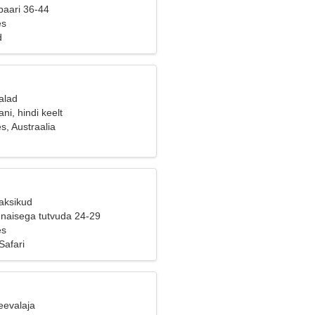
paari 36-44
es
d
alad
ni, hindi keelt
s, Austraalia
Kaksikud
naisega tutvuda 24-29
es
Safari
eevalaja