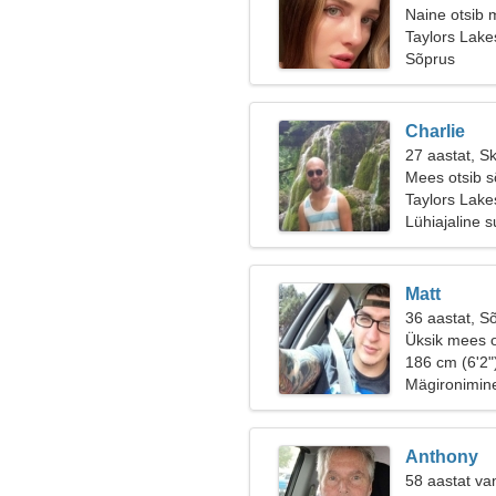
Naine otsib 
Taylors Lakes
Sõprus
Charlie
27 aastat, S
Mees otsib 
Taylors Lake
Lühiajaline 
Matt
36 aastat, S
Üksik mees o
186 cm (6'2"
Mägironimin
Anthony
58 aastat va