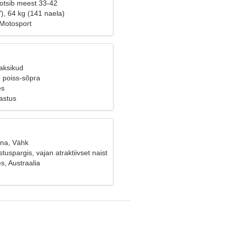
 otsib meest 33-42
), 64 kg (141 naela)
Motosport
Kaksikud
b poiss-sõpra
es
astus
ana, Vähk
tuspargis, vajan atraktiivset naist
s, Austraalia