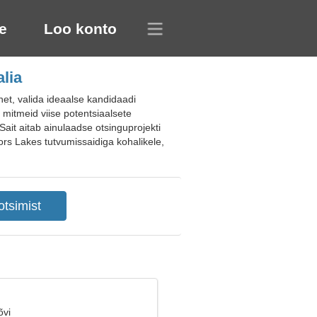
e
Loo konto
lia
het, valida ideaalse kandidaadi
mitmeid viise potentsiaalsete
Sait aitab ainulaadse otsinguprojekti
ylors Lakes tutvumissaidiga kohalikele,
õvi