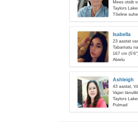
Mees otsib v
Taylors Lakes
Tõeline suhe
Isabella
23 aastat van
Tabamatu na
167 cm (5'6"
Abielu
Ashleigh
43 aastat, V
Vajan tänuli
Taylors Lakes
Pulmad