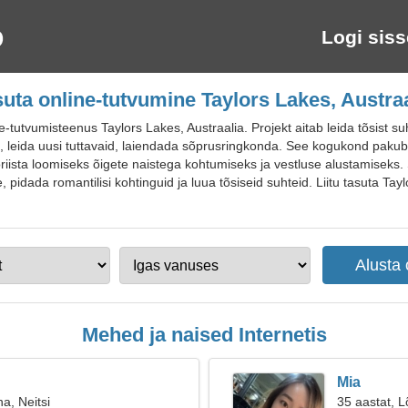
Logi siss
suta online-tutvumine Taylors Lakes, Austraa
utvumisteenus Taylors Lakes, Austraalia. Projekt aitab leida tõsist su
, leida uusi tuttavaid, laiendada sõprusringkonda. See kogukond pakub 
ööriista loomiseks õigete naistega kohtumiseks ja vestluse alustamiseks. 
, pidada romantilisi kohtinguid ja luua tõsiseid suhteid. Liitu tasuta Ta
Mehed ja naised Internetis
Mia
a, Neitsi
35 aastat, L