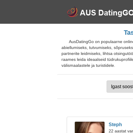
Ta
AusDatingGo on populaarne online-t
abiellumiseks, tutvumiseks, sõpruseks
partnerite leidmiseks, lihtsa otsingut
raames leida ideaalseid tüdrukuprofiile
välismaalastele ja turistidele.
Steph
22 aastat van