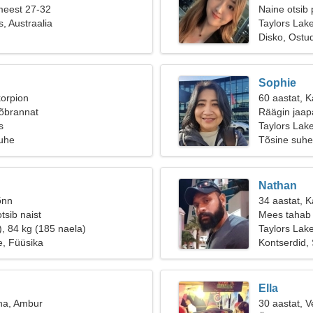
meest 27-32
Naine otsib 
, Austraalia
Taylors Lak
Disko, Ostu
Sophie
korpion
60 aastat, K
sõbrannat
Räägin jaapa
s
Taylors Lake
suhe
Tõsine suhe
Nathan
õnn
34 aastat, 
tsib naist
Mees tahab 
), 84 kg (185 naela)
Taylors Lak
e, Füüsika
Kontserdid, 
Ella
na, Ambur
30 aastat, V