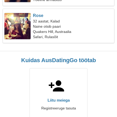
Rose
32 aastat, Kalad
Naine otsib paari
Quakers Hill, Austraalia
Safari, Rulasõit
Kuidas AusDatingGo töötab
Liitu meiega
Registreeruge tasuta