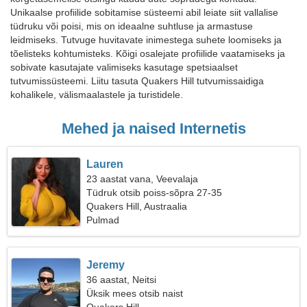
Unikaalse profiilide sobitamise süsteemi abil leiate siit vallalise
tüdruku või poisi, mis on ideaalne suhtluse ja armastuse
leidmiseks. Tutvuge huvitavate inimestega suhete loomiseks ja
tõelisteks kohtumisteks. Kõigi osalejate profiilide vaatamiseks ja
sobivate kasutajate valimiseks kasutage spetsiaalset
tutvumissüsteemi. Liitu tasuta Quakers Hill tutvumissaidiga
kohalikele, välismaalastele ja turistidele.
Mehed ja naised Internetis
Lauren
23 aastat vana, Veevalaja
Tüdruk otsib poiss-sõpra 27-35
Quakers Hill, Austraalia
Pulmad
Jeremy
36 aastat, Neitsi
Üksik mees otsib naist