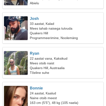
Abielu
Josh
33 aastat, Kalad
Mees tahab naisega tutvuda
Quakers Hill
Programmeerimine, Noolemäng
Ryan
22 aastat vana, Kaksikud
Mees otsib naist
Quakers Hill, Austraalia
Tõeline suhe
Bonnie
24 aastat, Kaalud
Naine otsib meest
163 cm (5'5"), 48 kg (105 naela)