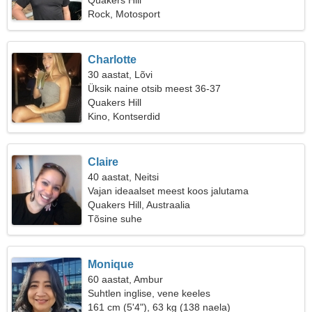
Quakers Hill
Rock, Motosport
Charlotte
30 aastat, Lõvi
Üksik naine otsib meest 36-37
Quakers Hill
Kino, Kontserdid
Claire
40 aastat, Neitsi
Vajan ideaalset meest koos jalutama
Quakers Hill, Austraalia
Tõsine suhe
Monique
60 aastat, Ambur
Suhtlen inglise, vene keeles
161 cm (5'4"), 63 kg (138 naela)