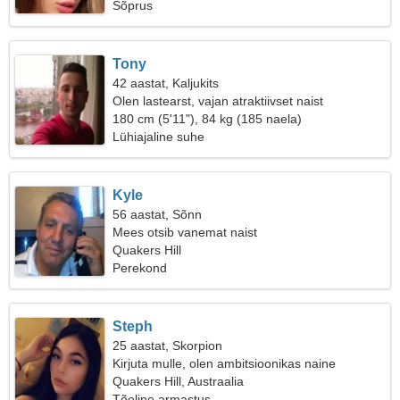
Sõprus
Tony
42 aastat, Kaljukits
Olen lastearst, vajan atraktiivset naist
180 cm (5'11"), 84 kg (185 naela)
Lühiajaline suhe
Kyle
56 aastat, Sõnn
Mees otsib vanemat naist
Quakers Hill
Perekond
Steph
25 aastat, Skorpion
Kirjuta mulle, olen ambitsioonikas naine
Quakers Hill, Austraalia
Tõeline armastus