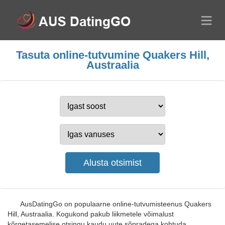
Tasuta online-tutvumine Quakers Hill,
Austraalia
AusDatingGo on populaarne online-tutvumisteenus Quakers
Hill, Austraalia. Kogukond pakub liikmetele võimalust
kõrgetasemelise otsingu kaudu uute sõpradega kohtuda.