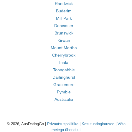
Randwick
Buderim
Mill Park
Doncaster
Brunswick
Kirwan
Mount Martha
Cherrybrook
Inala
Toongabbie
Darlinghurst
Gracemere
Pymble
Austraalia
© 2026, AusDatingGo |
Privaatsuspoliitika
|
Kasutustingimused
|
Võta
meiega ühendust