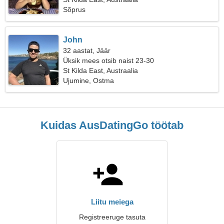
Sõprus
John
32 aastat, Jäär
Üksik mees otsib naist 23-30
St Kilda East, Austraalia
Ujumine, Ostma
Kuidas AusDatingGo töötab
Liitu meiega
Registreeruge tasuta