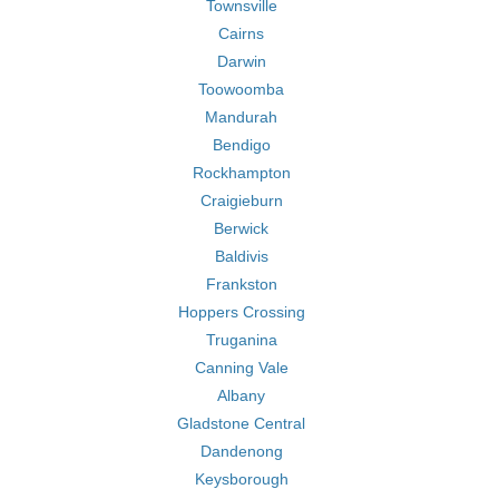
Townsville
Cairns
Darwin
Toowoomba
Mandurah
Bendigo
Rockhampton
Craigieburn
Berwick
Baldivis
Frankston
Hoppers Crossing
Truganina
Canning Vale
Albany
Gladstone Central
Dandenong
Keysborough