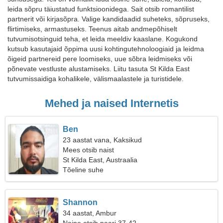
leida sõpru täiustatud funktsioonidega. Sait otsib romantilist
partnerit või kirjasõpra. Valige kandidaadid suheteks, sõpruseks,
flirtimiseks, armastuseks. Teenus aitab andmepõhiselt
tutvumisotsinguid teha, et leida meeldiv kaaslane. Kogukond
kutsub kasutajaid õppima uusi kohtingutehnoloogiaid ja leidma
õigeid partnereid pere loomiseks, uue sõbra leidmiseks või
põnevate vestluste alustamiseks. Liitu tasuta St Kilda East
tutvumissaidiga kohalikele, välismaalastele ja turistidele.
Mehed ja naised Internetis
Ben
23 aastat vana, Kaksikud
Mees otsib naist
St Kilda East, Austraalia
Tõeline suhe
Shannon
34 aastat, Ambur