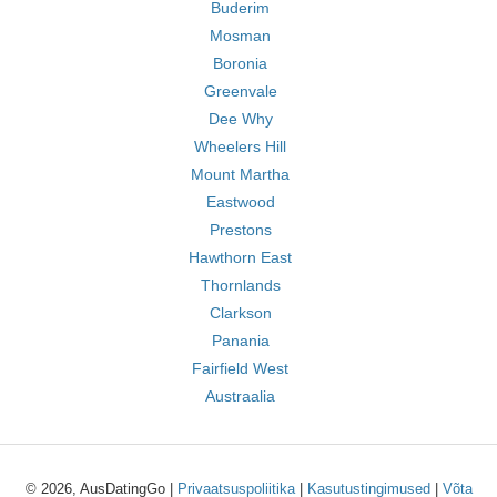
Buderim
Mosman
Boronia
Greenvale
Dee Why
Wheelers Hill
Mount Martha
Eastwood
Prestons
Hawthorn East
Thornlands
Clarkson
Panania
Fairfield West
Austraalia
© 2026, AusDatingGo |
Privaatsuspoliitika
|
Kasutustingimused
|
Võta