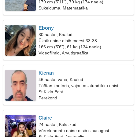
179 cm (5'11"), 79 kg (174 naela)
Sukelduma, Matemaatika
Ebony
30 aastat, Kaalud
Üksik naine otsib meest 33-38
166 cm (5'6"), 61 kg (134 naela)
Videofilmid, Arvutigraafika
Kieran
46 aastat vana, Kaalud
Töötan kontoris, vajan asjatundlikku naist
St Kilda East
Perekond
Claire
24 aastat, Kaksikud
Võrreldamatu naine otsib sinusugust
St Kilda East, Austraalia