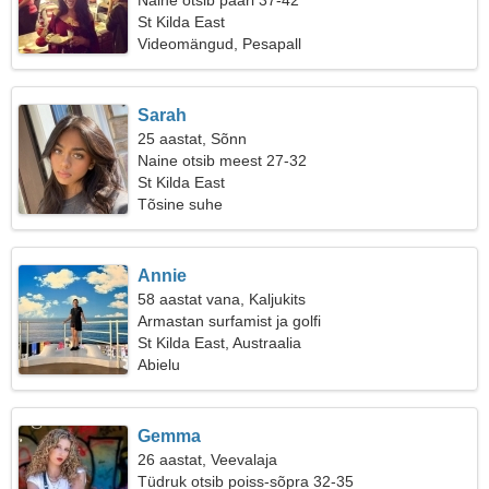
Naine otsib paari 37-42
St Kilda East
Videomängud, Pesapall
Sarah
25 aastat, Sõnn
Naine otsib meest 27-32
St Kilda East
Tõsine suhe
Annie
58 aastat vana, Kaljukits
Armastan surfamist ja golfi
St Kilda East, Austraalia
Abielu
Gemma
26 aastat, Veevalaja
Tüdruk otsib poiss-sõpra 32-35