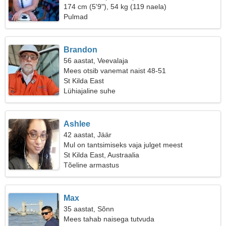
174 cm (5'9"), 54 kg (119 naela)
Pulmad
Brandon
56 aastat, Veevalaja
Mees otsib vanemat naist 48-51
St Kilda East
Lühiajaline suhe
Ashlee
42 aastat, Jäär
Mul on tantsimiseks vaja julget meest
St Kilda East, Austraalia
Tõeline armastus
Max
35 aastat, Sõnn
Mees tahab naisega tutvuda