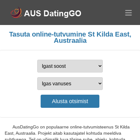
Tasuta online-tutvumine St Kilda East,
Austraalia
AusDatingGo on populaarne online-tutvumisteenus St Kilda
East, Austraalia. Projekt aitab kasutajatel kohtuda meeldiva
suhtlusega. Teil on võimalik luua tõsine suhe, abielu, kohtuda,