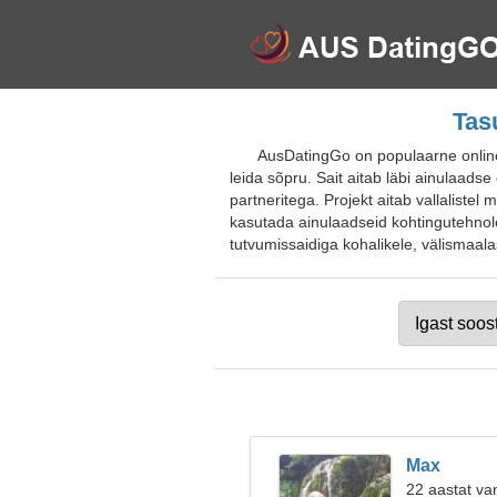
Tas
AusDatingGo on populaarne online-t
leida sõpru. Sait aitab läbi ainulaadse
partneritega. Projekt aitab vallaliste
kasutada ainulaadseid kohtingutehnol
tutvumissaidiga kohalikele, välismaalast
Max
22 aastat va