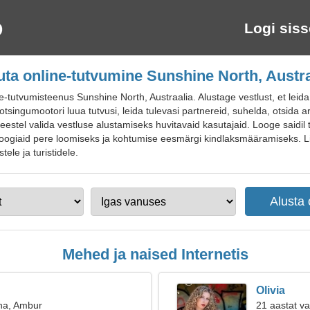
Logi siss
uta online-tutvumine Sunshine North, Austra
utvumisteenus Sunshine North, Austraalia. Alustage vestlust, et leida 
 otsingumootori luua tutvusi, leida tulevasi partnereid, suhelda, otsida 
l meestel valida vestluse alustamiseks huvitavaid kasutajaid. Looge said
oogiaid pere loomiseks ja kohtumise eesmärgi kindlaksmääramiseks. Li
ele ja turistidele.
Mehed ja naised Internetis
Olivia
na, Ambur
21 aastat v