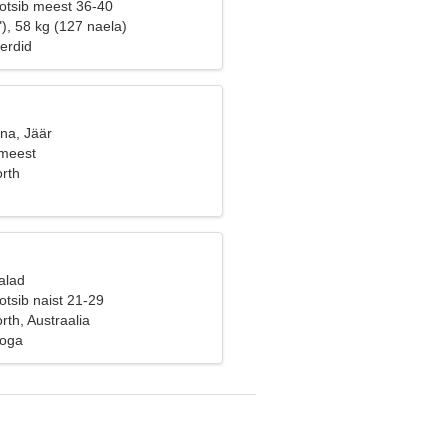
 otsib meest 36-40
), 58 kg (127 naela)
erdid
na, Jäär
 meest
rth
alad
tsib naist 21-29
th, Austraalia
ooga