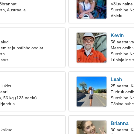
sõbrannat
Võluv naine 
th, Austraalia
Sunshine No
Abielu
Kevin
aalud
58 aastat va
emist ja psühholoogiat
Mees otsib 
rth
Sunshine Nor
astus
Lühiajaline 
Leah
ljukits
25 aastat, K
aari
Tüdruk otsi
), 56 kg (123 naela)
Sunshine No
irjandus
Tõsine suhe
Brianna
aksikud
30 aastat, 