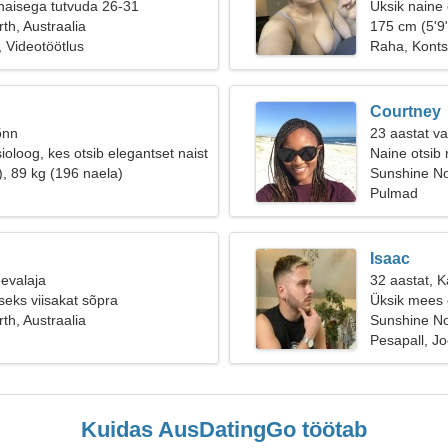
naisega tutvuda 26-31
Üksik naine
th, Austraalia
175 cm (5'9"
 Videotöötlus
Raha, Konts
Courtney
õnn
23 aastat va
oloog, kes otsib elegantset naist
Naine otsib
), 89 kg (196 naela)
Sunshine No
Pulmad
Isaac
eevalaja
32 aastat, K
seks viisakat sõpra
Üksik mees o
th, Austraalia
Sunshine Nor
Pesapall, J
Kuidas AusDatingGo töötab