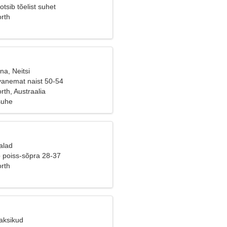
otsib tõelist suhet
rth
na, Neitsi
vanemat naist 50-54
th, Austraalia
suhe
alad
b poiss-sõpra 28-37
rth
Kaksikud