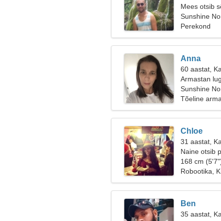
Mees otsib 
Sunshine Nor
Perekond
Anna
60 aastat, K
Armastan lug
Sunshine No
Tõeline arm
Chloe
31 aastat, Ka
Naine otsib p
168 cm (5'7"
Robootika, K
Ben
35 aastat, K