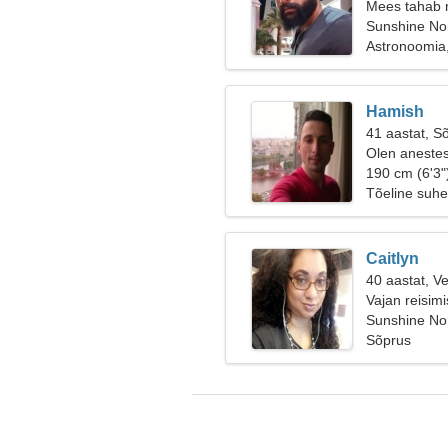
Mees tahab 
Sunshine Nor
Astronoomia,
Hamish
41 aastat, S
Olen anestesi
190 cm (6'3"
Tõeline suhe
Caitlyn
40 aastat, V
Vajan reisimi
Sunshine Nor
Sõprus