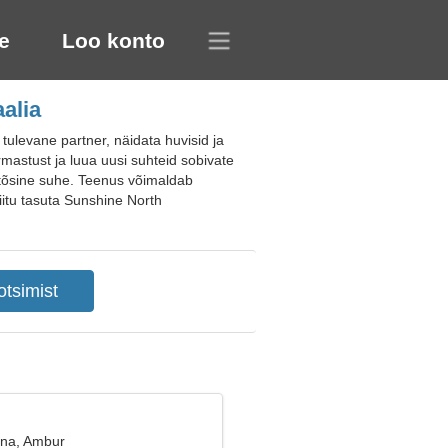
e
Loo konto
alia
tulevane partner, näidata huvisid ja
armastust ja luua uusi suhteid sobivate
il tõsine suhe. Teenus võimaldab
itu tasuta Sunshine North
ana, Ambur