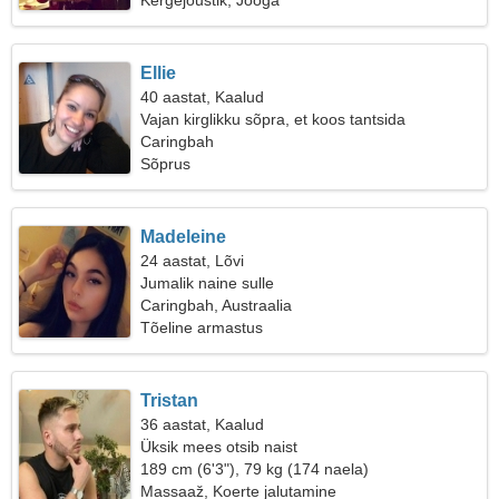
Kergejõustik, Jooga
Ellie
40 aastat, Kaalud
Vajan kirglikku sõpra, et koos tantsida
Caringbah
Sõprus
Madeleine
24 aastat, Lõvi
Jumalik naine sulle
Caringbah, Austraalia
Tõeline armastus
Tristan
36 aastat, Kaalud
Üksik mees otsib naist
189 cm (6'3"), 79 kg (174 naela)
Massaaž, Koerte jalutamine