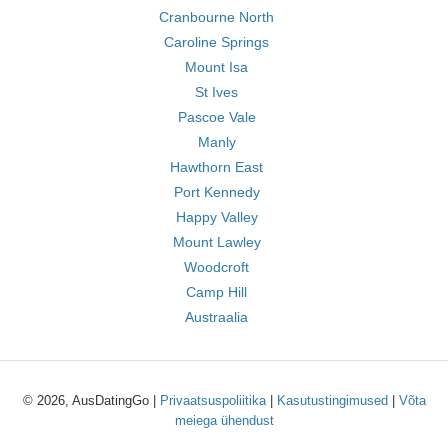
Cranbourne North
Caroline Springs
Mount Isa
St Ives
Pascoe Vale
Manly
Hawthorn East
Port Kennedy
Happy Valley
Mount Lawley
Woodcroft
Camp Hill
Austraalia
© 2026, AusDatingGo |
Privaatsuspoliitika
|
Kasutustingimused
|
Võta
meiega ühendust