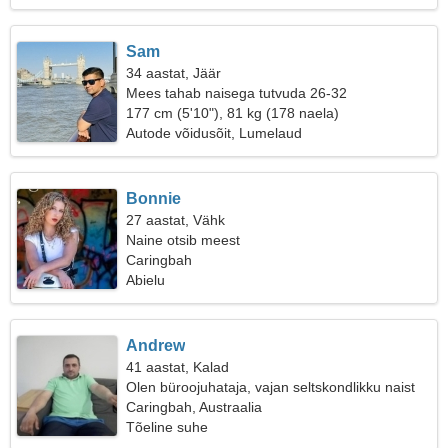
Sam
34 aastat, Jäär
Mees tahab naisega tutvuda 26-32
177 cm (5'10"), 81 kg (178 naela)
Autode võidusõit, Lumelaud
Bonnie
27 aastat, Vähk
Naine otsib meest
Caringbah
Abielu
Andrew
41 aastat, Kalad
Olen büroojuhataja, vajan seltskondlikku naist
Caringbah, Austraalia
Tõeline suhe