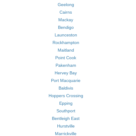
Geelong
Cairns
Mackay
Bendigo
Launceston
Rockhampton
Maitland
Point Cook
Pakenham
Hervey Bay
Port Macquarie
Baldivis
Hoppers Crossing
Epping
Southport
Bentleigh East
Hurstville
Marrickville