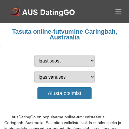
Tasuta online-tutvumine Caringbah,
Austraalia
AusDatingGo on populaarne online-tutvumisteenus
Caringbah, Austraalia. Sait aitab vallalistel valida suhtlemiseks ja
kohtumisteks sobivaid partnereid. Sul õnnestub luua lähedasi