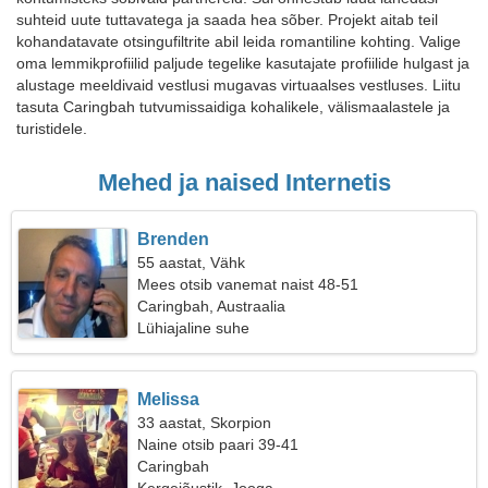
suhteid uute tuttavatega ja saada hea sõber. Projekt aitab teil
kohandatavate otsingufiltrite abil leida romantiline kohting. Valige
oma lemmikprofiilid paljude tegelike kasutajate profiilide hulgast ja
alustage meeldivaid vestlusi mugavas virtuaalses vestluses. Liitu
tasuta Caringbah tutvumissaidiga kohalikele, välismaalastele ja
turistidele.
Mehed ja naised Internetis
Brenden
55 aastat, Vähk
Mees otsib vanemat naist 48-51
Caringbah, Austraalia
Lühiajaline suhe
Melissa
33 aastat, Skorpion
Naine otsib paari 39-41
Caringbah