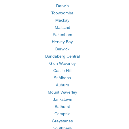
Darwin
Toowoomba
Mackay
Maitland
Pakenham
Hervey Bay
Berwick
Bundaberg Central
Glen Waverley
Castle Hill
St Albans
Auburn
Mount Waverley
Bankstown
Bathurst
Campsie
Greystanes
Southbank