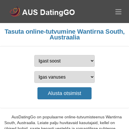
Tasuta online-tutvumine Wantirna South,
Austraalia
AusDatingGo on populaarne online-tutvumisteenus Wantirna
South, Austraalia. Leiate palju huvitavaid kasutajaid, kellel on
ühised hobid, saate kenasti vestelda ja romantilisse suhtesse