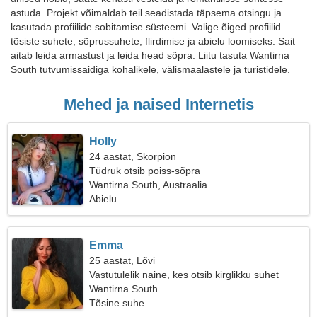
astuda. Projekt võimaldab teil seadistada täpsema otsingu ja
kasutada profiilide sobitamise süsteemi. Valige õiged profiilid
tõsiste suhete, sõprussuhete, flirdimise ja abielu loomiseks. Sait
aitab leida armastust ja leida head sõpra. Liitu tasuta Wantirna
South tutvumissaidiga kohalikele, välismaalastele ja turistidele.
Mehed ja naised Internetis
Holly
24 aastat, Skorpion
Tüdruk otsib poiss-sõpra
Wantirna South, Austraalia
Abielu
Emma
25 aastat, Lõvi
Vastutulelik naine, kes otsib kirglikku suhet
Wantirna South
Tõsine suhe