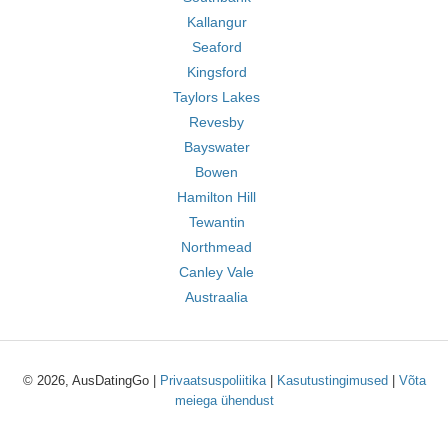
Kallangur
Seaford
Kingsford
Taylors Lakes
Revesby
Bayswater
Bowen
Hamilton Hill
Tewantin
Northmead
Canley Vale
Austraalia
© 2026, AusDatingGo |
Privaatsuspoliitika
|
Kasutustingimused
|
Võta
meiega ühendust