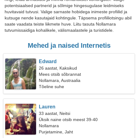
potentsiaalsed partnerid ja sõlmige hingesugulase leidmiseks
huvitavaid tutvusi. Valige sarnaste hobidega inimeste profiilid ja
kutsuge nende kasutajaid kohtingule. Täpsema profiiliotsingu abil
saate vaadata teiste liikmete huve. Liitu tasuta Nollamara
tutvumissaidiga kohalikele, välismaalastele ja turistidele.
Mehed ja naised Internetis
Edward
26 aastat, Kaksikud
Mees otsib sõbrannat
Nollamara, Austraalia
Tõeline suhe
Lauren
33 aastat, Neitsi
Üksik naine otsib meest 39-40
Nollamara
Purjetamine, Jaht