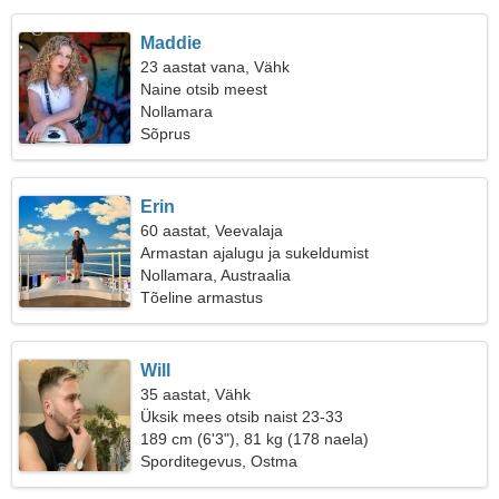
Maddie
23 aastat vana, Vähk
Naine otsib meest
Nollamara
Sõprus
Erin
60 aastat, Veevalaja
Armastan ajalugu ja sukeldumist
Nollamara, Austraalia
Tõeline armastus
Will
35 aastat, Vähk
Üksik mees otsib naist 23-33
189 cm (6'3"), 81 kg (178 naela)
Sporditegevus, Ostma