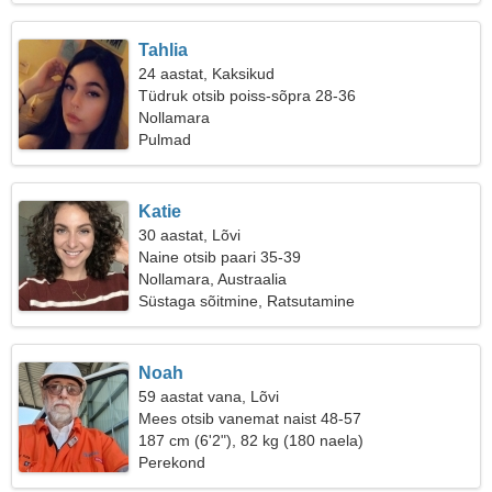
Tahlia
24 aastat, Kaksikud
Tüdruk otsib poiss-sõpra 28-36
Nollamara
Pulmad
Katie
30 aastat, Lõvi
Naine otsib paari 35-39
Nollamara, Austraalia
Süstaga sõitmine, Ratsutamine
Noah
59 aastat vana, Lõvi
Mees otsib vanemat naist 48-57
187 cm (6'2"), 82 kg (180 naela)
Perekond