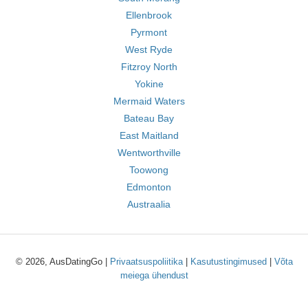
Ellenbrook
Pyrmont
West Ryde
Fitzroy North
Yokine
Mermaid Waters
Bateau Bay
East Maitland
Wentworthville
Toowong
Edmonton
Austraalia
© 2026, AusDatingGo |
Privaatsuspoliitika
|
Kasutustingimused
|
Võta
meiega ühendust