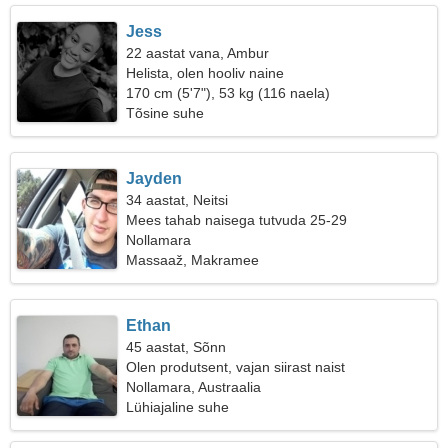
Jess
22 aastat vana, Ambur
Helista, olen hooliv naine
170 cm (5'7"), 53 kg (116 naela)
Tõsine suhe
Jayden
34 aastat, Neitsi
Mees tahab naisega tutvuda 25-29
Nollamara
Massaaž, Makramee
Ethan
45 aastat, Sõnn
Olen produtsent, vajan siirast naist
Nollamara, Austraalia
Lühiajaline suhe