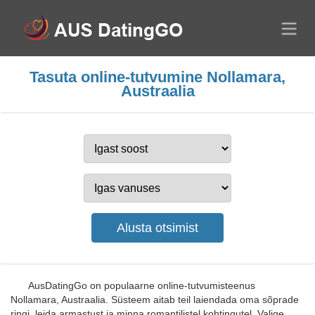
Tasuta online-tutvumine Nollamara,
Austraalia
AusDatingGo on populaarne online-tutvumisteenus
Nollamara, Austraalia. Süsteem aitab teil laiendada oma sõprade
ringi, leida armastust ja minna romantilistel kohtingutel. Valige