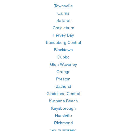
Townsville
Cairns
Ballarat
Craigieburn
Hervey Bay
Bundaberg Central
Blacktown
Dubbo
Glen Waverley
Orange
Preston
Bathurst
Gladstone Central
Kwinana Beach
Keysborough
Hurstville
Richmond
South Morang