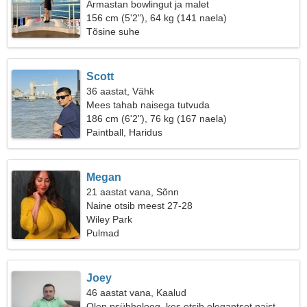
Armastan bowlingut ja malet
156 cm (5'2"), 64 kg (141 naela)
Tõsine suhe
Scott
36 aastat, Vähk
Mees tahab naisega tutvuda
186 cm (6'2"), 76 kg (167 naela)
Paintball, Haridus
Megan
21 aastat vana, Sõnn
Naine otsib meest 27-28
Wiley Park
Pulmad
Joey
46 aastat vana, Kaalud
Olen psühholoog, kes otsib elegantset naist