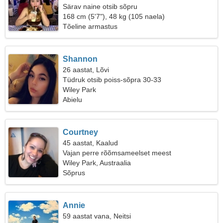
Särav naine otsib sõpru
168 cm (5'7"), 48 kg (105 naela)
Tõeline armastus
Shannon
26 aastat, Lõvi
Tüdruk otsib poiss-sõpra 30-33
Wiley Park
Abielu
Courtney
45 aastat, Kaalud
Vajan perre rõõmsameelset meest
Wiley Park, Austraalia
Sõprus
Annie
59 aastat vana, Neitsi