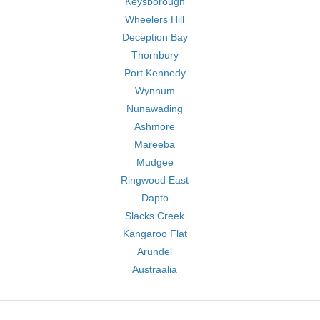
Keysborough
Wheelers Hill
Deception Bay
Thornbury
Port Kennedy
Wynnum
Nunawading
Ashmore
Mareeba
Mudgee
Ringwood East
Dapto
Slacks Creek
Kangaroo Flat
Arundel
Austraalia