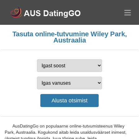
Tasuta online-tutvumine Wiley Park,
Austraalia
AusDatingGo on populaarne online-tutvumisteenus Wiley
Park, Austraalia. Kogukond aitab leida usaldusväärset inimest,
üksteist tundma õppida, luua tõsine suhe, leida