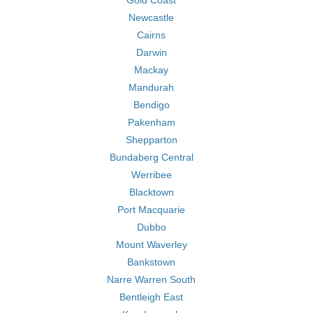
Gold Coast
Newcastle
Cairns
Darwin
Mackay
Mandurah
Bendigo
Pakenham
Shepparton
Bundaberg Central
Werribee
Blacktown
Port Macquarie
Dubbo
Mount Waverley
Bankstown
Narre Warren South
Bentleigh East