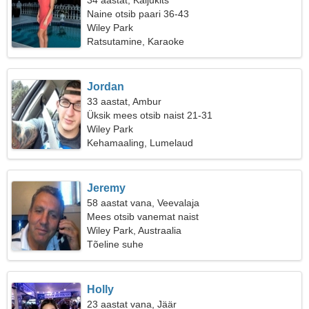
34 aastat, Kaljukits
Naine otsib paari 36-43
Wiley Park
Ratsutamine, Karaoke
Jordan
33 aastat, Ambur
Üksik mees otsib naist 21-31
Wiley Park
Kehamaaling, Lumelaud
Jeremy
58 aastat vana, Veevalaja
Mees otsib vanemat naist
Wiley Park, Austraalia
Tõeline suhe
Holly
23 aastat vana, Jäär