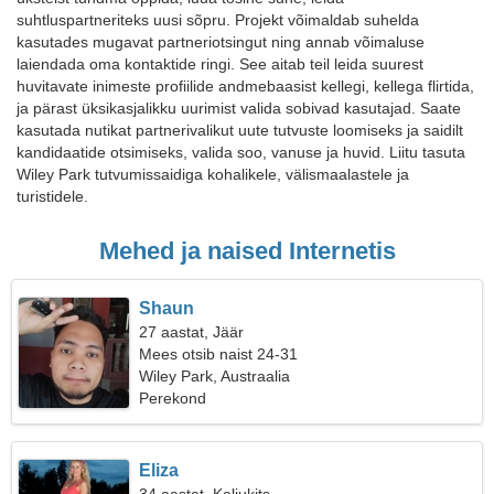
suhtluspartneriteks uusi sõpru. Projekt võimaldab suhelda
kasutades mugavat partneriotsingut ning annab võimaluse
laiendada oma kontaktide ringi. See aitab teil leida suurest
huvitavate inimeste profiilide andmebaasist kellegi, kellega flirtida,
ja pärast üksikasjalikku uurimist valida sobivad kasutajad. Saate
kasutada nutikat partnerivalikut uute tutvuste loomiseks ja saidilt
kandidaatide otsimiseks, valida soo, vanuse ja huvid. Liitu tasuta
Wiley Park tutvumissaidiga kohalikele, välismaalastele ja
turistidele.
Mehed ja naised Internetis
Shaun
27 aastat, Jäär
Mees otsib naist 24-31
Wiley Park, Austraalia
Perekond
Eliza