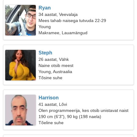
Ryan
34 aastat, Veevalaja
Mees tahab naisega tutvuda 22-29
Young
Makramee, Lauamängud
Steph
26 aastat, Vähk
Naine otsib meest
Young, Austraalia
Tõsine suhe
Harrison
41 aastat, Lõvi
Olen programmeerija, kes otsib unistavat naist
190 cm (6'3"), 90 kg (198 naela)
Tõeline suhe