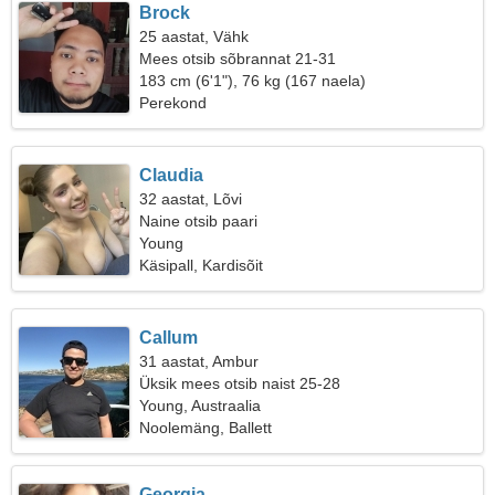
Brock
25 aastat, Vähk
Mees otsib sõbrannat 21-31
183 cm (6'1"), 76 kg (167 naela)
Perekond
Claudia
32 aastat, Lõvi
Naine otsib paari
Young
Käsipall, Kardisõit
Callum
31 aastat, Ambur
Üksik mees otsib naist 25-28
Young, Austraalia
Noolemäng, Ballett
Georgia