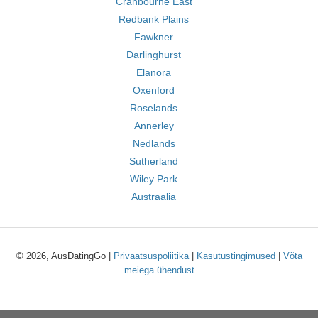
Cranbourne East
Redbank Plains
Fawkner
Darlinghurst
Elanora
Oxenford
Roselands
Annerley
Nedlands
Sutherland
Wiley Park
Austraalia
© 2026, AusDatingGo |
Privaatsuspoliitika
|
Kasutustingimused
|
Võta
meiega ühendust