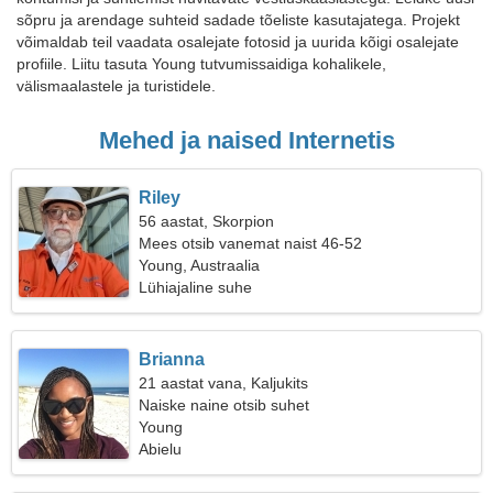
sõpru ja arendage suhteid sadade tõeliste kasutajatega. Projekt
võimaldab teil vaadata osalejate fotosid ja uurida kõigi osalejate
profiile. Liitu tasuta Young tutvumissaidiga kohalikele,
välismaalastele ja turistidele.
Mehed ja naised Internetis
Riley
56 aastat, Skorpion
Mees otsib vanemat naist 46-52
Young, Austraalia
Lühiajaline suhe
Brianna
21 aastat vana, Kaljukits
Naiske naine otsib suhet
Young
Abielu