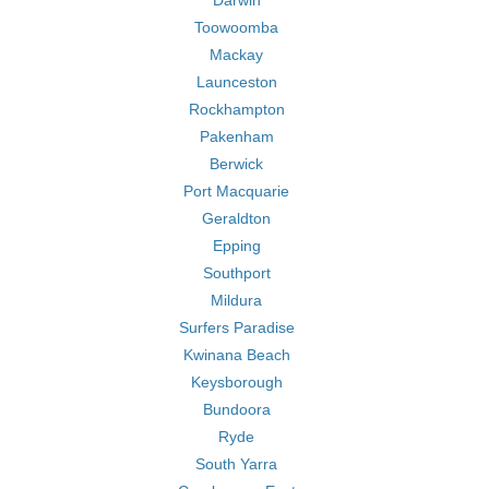
Darwin
Toowoomba
Mackay
Launceston
Rockhampton
Pakenham
Berwick
Port Macquarie
Geraldton
Epping
Southport
Mildura
Surfers Paradise
Kwinana Beach
Keysborough
Bundoora
Ryde
South Yarra