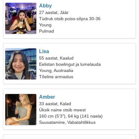
Abby
27 aastat, Jäär
Tüdruk otsib poiss-sõpra 30-36
Young
Pulmad
Lisa
55 aastat, Kaalud
Eelistan bowlingut ja lumelauda
Young, Austraalia
Tõeline armastus
Amber
33 aastat, Kalad
Üksik naine otsib meest
160 cm (5'3"), 64 kg (141 naela)
Suusatamine, Vabatahtlikkus