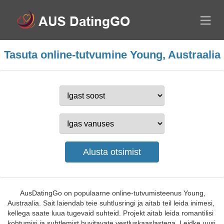
Tasuta online-tutvumine Young, Austraalia
AusDatingGo on populaarne online-tutvumisteenus Young,
Austraalia. Sait laiendab teie suhtlusringi ja aitab teil leida inimesi,
kellega saate luua tugevaid suhteid. Projekt aitab leida romantilisi
kohtumisi ja suhtlemist huvitavate vestluskaaslastega. Leidke uusi