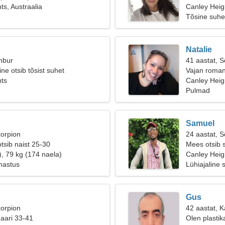
ts, Austraalia
Canley Heig
Tõsine suhe
Natalie
mbur
41 aastat, 
ne otsib tõsist suhet
Vajan roman
hts
Canley Heigh
Pulmad
Samuel
korpion
24 aastat, 
tsib naist 25-30
Mees otsib 
), 79 kg (174 naela)
Canley Heig
mastus
Lühiajaline 
Gus
korpion
42 aastat, 
paari 33-41
Olen plastik