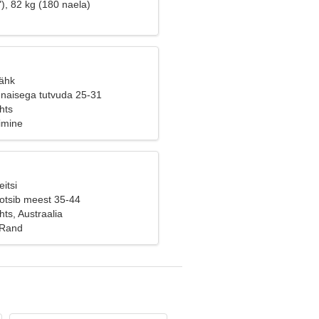
), 82 kg (180 naela)
Vähk
naisega tutvuda 25-31
hts
imine
itsi
 otsib meest 35-44
ts, Austraalia
 Rand