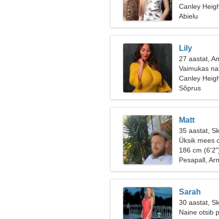
Canley Heigh
Abielu
Lily
27 aastat, A
Vaimukas nai
Canley Heig
Sõprus
Matt
35 aastat, S
Üksik mees o
186 cm (6'2"
Pesapall, Ar
Sarah
30 aastat, S
Naine otsib 