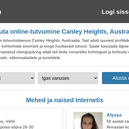
Logi siss
uta online-tutvumine Canley Heights, Austra
tutvumisteenus Canley Heights, Austraalia. Sait aitab suurest profiilid
e kohtumiste eesmärk ja looge huvitavaid tutvusi. Saate kasutada täpse
astatud otsingupäring aitab teil leida romantilisi kohtinguid ja kohtuda 
le, välismaalastele ja turistidele.
Mehed ja naised Internetis
Alyssa
na, Vähk
58 aastat va
 poiss-sõpra 26-30
Armastan ko