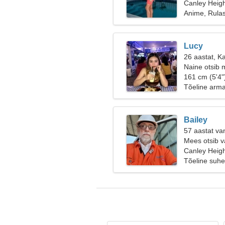
Canley Heigh
Anime, Rulas
Lucy
26 aastat, K
Naine otsib 
161 cm (5'4"
Tõeline arm
Bailey
57 aastat va
Mees otsib v
Canley Heigh
Tõeline suhe