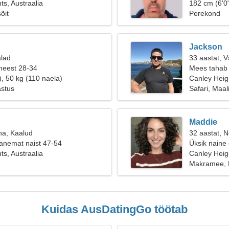
ts, Austraalia
182 cm (6'0"
õit
Perekond
Jackson
alad
33 aastat, 
meest 28-34
Mees tahab 
), 50 kg (110 naela)
Canley Heig
astus
Safari, Maal
Maddie
na, Kaalud
32 aastat, Ne
anemat naist 47-54
Üksik naine
ts, Austraalia
Canley Heigh
Makramee,
Kuidas AusDatingGo töötab