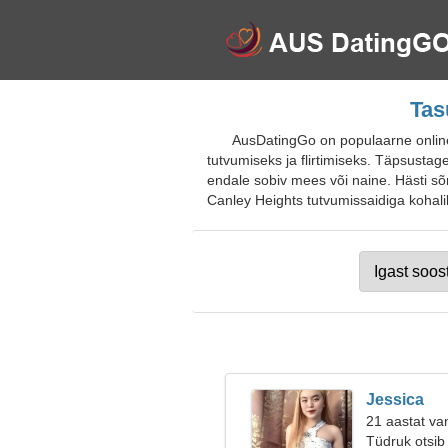
Tas
AusDatingGo on populaarne online-
tutvumiseks ja flirtimiseks. Täpsustag
endale sobiv mees või naine. Hästi sõn
Canley Heights tutvumissaidiga kohalike
Jessica
21 aastat va
Tüdruk otsib