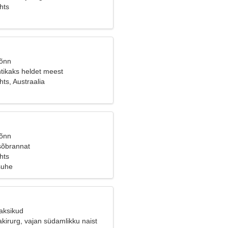
hts
Sõnn
tikaks heldet meest
ts, Austraalia
Sõnn
sõbrannat
hts
suhe
Kaksikud
akirurg, vajan südamlikku naist