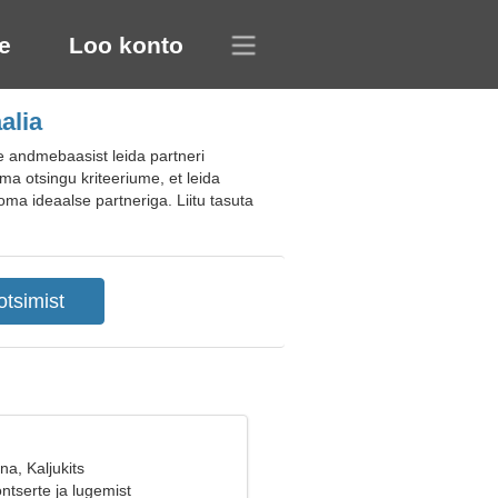
e
Loo konto
alia
e andmebaasist leida partneri
ma otsingu kriteeriume, et leida
oma ideaalse partneriga. Liitu tasuta
na, Kaljukits
ntserte ja lugemist