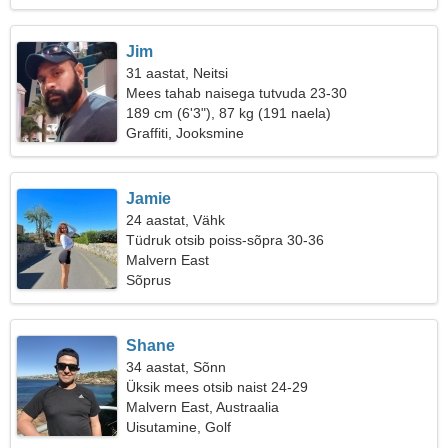
Jim
31 aastat, Neitsi
Mees tahab naisega tutvuda 23-30
189 cm (6'3"), 87 kg (191 naela)
Graffiti, Jooksmine
Jamie
24 aastat, Vähk
Tüdruk otsib poiss-sõpra 30-36
Malvern East
Sõprus
Shane
34 aastat, Sõnn
Üksik mees otsib naist 24-29
Malvern East, Austraalia
Uisutamine, Golf