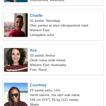
Jõutõstmine, Mesindus
Charlie
42 aastat, Veevalaja
Olen pankur ja otsin silmapaistvat naist
Malvern East
Lühiajaline suhe
Ava
33 aastat, Ambur
Üksik naine otsib meest
Malvern East, Austraalia
Foto, Rand
Courtney
23 aastat vana, Lõvi
Varsti näeme, ma olen sale naine
166 cm (5'6"), 55 kg (121 naela)
Abielu