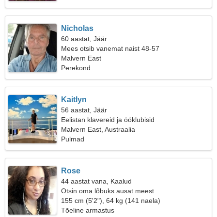
Nicholas
60 aastat, Jäär
Mees otsib vanemat naist 48-57
Malvern East
Perekond
Kaitlyn
56 aastat, Jäär
Eelistan klavereid ja ööklubisid
Malvern East, Austraalia
Pulmad
Rose
44 aastat vana, Kaalud
Otsin oma lõbuks ausat meest
155 cm (5'2"), 64 kg (141 naela)
Tõeline armastus