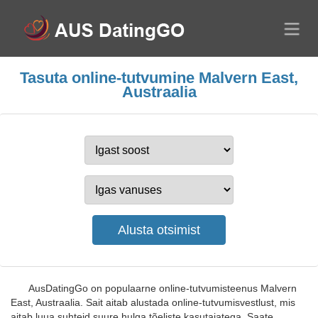
Tasuta online-tutvumine Malvern East,
Austraalia
AusDatingGo on populaarne online-tutvumisteenus Malvern
East, Austraalia. Sait aitab alustada online-tutvumisvestlust, mis
aitab luua suhteid suure hulga tõeliste kasutajatega. Saate