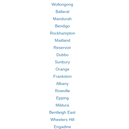
Wollongong
Ballarat
Mandurah
Bendigo
Rockhampton
Maitland
Reservoir
Dubbo
Sunbury
Orange
Frankston
Albany
Rowville
Epping
Mildura
Bentleigh East
Wheelers Hill
Engadine