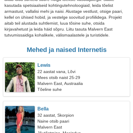
kasutada spetsiaalseid kohtingutehnoloogiaid, leida tõelist
armastust, vallalisi mehi ja naisi. Alustage vestlust, otsige paari,
kellel on ühised hobid, ja vestelge soovitud profiilidega. Projekt
aitab teil alustada suhtlemist, luua tõsine suhe, otsida
kirjavahetust ja leida häid sõpru. Liitu tasuta Malvern East
tutvumissaidiga kohalikele, välismaalastele ja turistidele.
Mehed ja naised Internetis
Lewis
22 aastat vana, Lõvi
Mees otsib naist 25-29
Malvern East, Austraalia
Tõeline suhe
Bella
32 aastat, Skorpion
Naine otsib paari
Malvern East